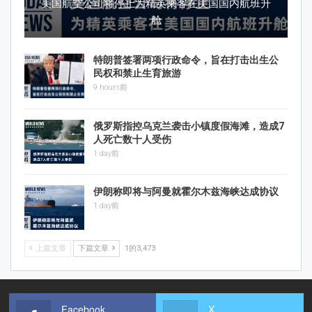
美国航空公司将停止为精英乘客在美国国内航班升
舱
特朗普签署两项行政命令，旨在打击出生公
民权和禁止生育旅游
9 hours前
俄罗斯指控乌克兰袭击小镇度假海滩，造成7
人死亡数十人受伤
1 day前
伊朗称即将与阿曼就霍尔木兹海峡达成协议
1 day前
上篇文章
下篇文章
1的3,473
Facebook
X