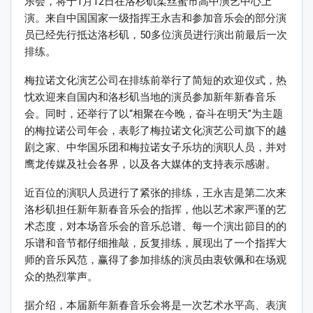
乐会，将于1月12日在洛杉矶柔丝蜜市高中演艺中心上
演。来自中国国家一级指挥王永吉和参加音乐会的部分演
员已经先行抵达洛杉矶，50多位演员进行演出前最后一次
排练。
梅拉诺文化演艺公司在排练前举行了简短的欢迎仪式，热
忱欢迎来自国内和洛杉矶当地的演员参加新年新春音乐
会。同时，还举行了以“相聚在今晚，奋斗在明天”为主题
的梅拉诺公司年会，表彰了梅拉诺文化演艺公司旗下的越
剧之家、中华国乐团和梅拉诺女子乐坊的演职人员，并对
鹰龙传媒及社会各界，以及各大媒体的支持表示感谢。
近百位的演职人员进行了紧张的排练，王永吉是第二次来
洛杉矶担任新年新春音乐会的指挥，他以艺术家严谨的艺
术态度，对本场音乐会的音乐总谱、每一个演出節目的的
乐谱和音节都仔细推敲，反复排练，展现出了一个指挥大
师的音乐风范，赢得了参加排练的演员由衷钦佩和在场观
众的热烈掌声。
据介绍，本届新年新春音乐会将是一次艺术水平高、表演