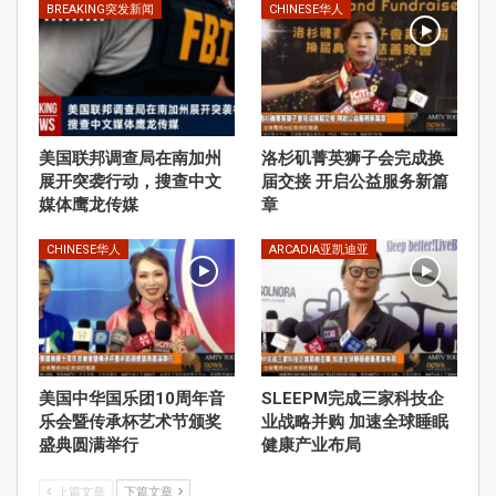
BREAKING突发新闻
CHINESE华人
美国联邦调查局在南加州
洛杉矶菁英狮子会完成换
展开突袭行动，搜查中文
届交接 开启公益服务新篇
媒体鹰龙传媒
章
CHINESE华人
ARCADIA亚凯迪亚
美国中华国乐团10周年音
SLEEPM完成三家科技企
乐会暨传承杯艺术节颁奖
业战略并购 加速全球睡眠
盛典圆满举行
健康产业布局
上篇文章
下篇文章