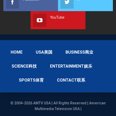
YouTube
HOME
USA美国
BUSINESS商业
SCIENCE科技
ENTERTAINMENT娱乐
SPORTS体育
CONTACT联系
© 2004-2026 AMTV USA | All Rights Reserved | American
Multimedia Television USA |