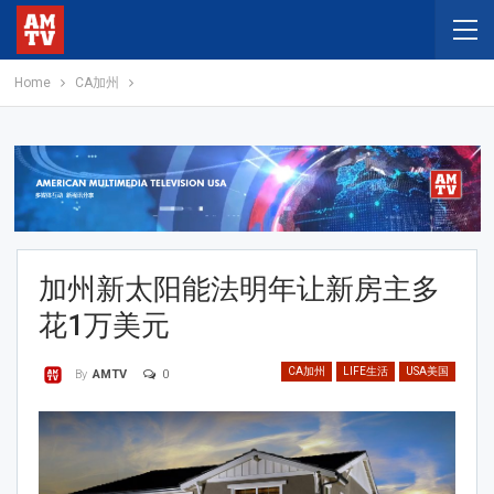
Home
CA加州
加州新太阳能法明年让新房主多
花1万美元
CA加州
LIFE生活
USA美国
0
By
AMTV