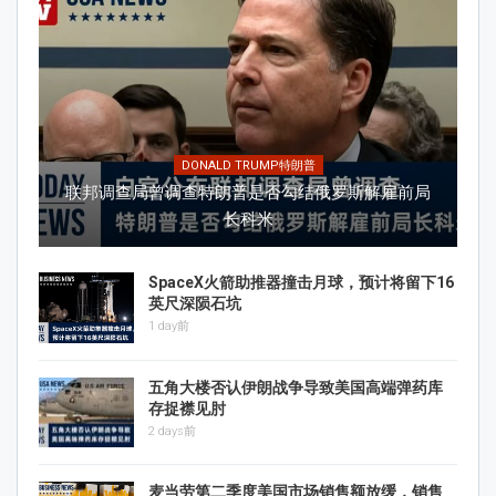
DONALD TRUMP特朗普
联邦调查局曾调查特朗普是否勾结俄罗斯解雇前局
长科米
SpaceX火箭助推器撞击月球，预计将留下16
英尺深陨石坑
1 day前
五角大楼否认伊朗战争导致美国高端弹药库
存捉襟见肘
2 days前
麦当劳第二季度美国市场销售额放缓，销售