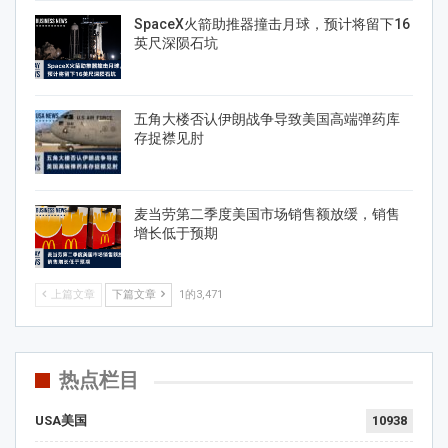
SpaceX火箭助推器撞击月球，预计将留下16
英尺深陨石坑
五角大楼否认伊朗战争导致美国高端弹药库
存捉襟见肘
麦当劳第二季度美国市场销售额放缓，销售
增长低于预期
上篇文章
下篇文章
1的3,471
热点栏目
USA美国
10938