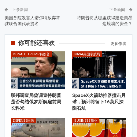
上条新闻
下条新闻
美国务院发言人诺尔特放弃常
特朗普将从哪里获得建造美墨
驻联合国代表提名
边境墙的资金？
你可能还喜欢
更多作者
DONALD TRUMP特朗普
NASA美国宇航局
联邦调查局曾调查特朗普
SpaceX火箭助推器撞击月
是否勾结俄罗斯解雇前局
球，预计将留下16英尺深
长科米
陨石坑
DEFENSE国防
BUSINESS商业