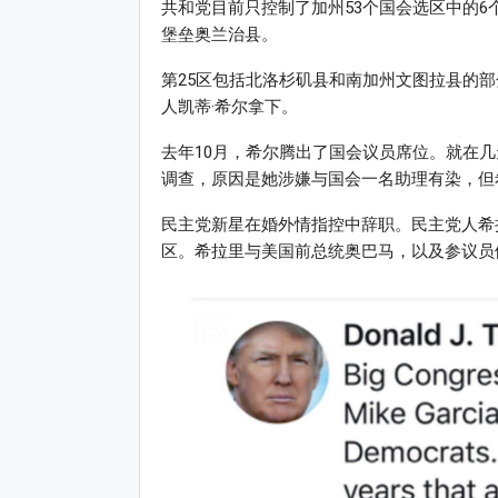
共和党目前只控制了加州53个国会选区中的6
堡垒奥兰治县。
第25区包括北洛杉矶县和南加州文图拉县的部
人凯蒂·希尔拿下。
去年10月，希尔腾出了国会议员席位。就在几天前，众
调查，原因是她涉嫌与国会一名助理有染，但
民主党新星在婚外情指控中辞职。民主党人希拉
区。希拉里与美国前总统奥巴马，以及参议员伊丽莎白·