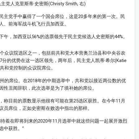
主党人克里斯蒂·史密斯(Christy Smith, 右)
民主党手中赢得了一个国会席位，这是20多年来的第一次。民
人、前海军战斗机飞行员加西亚。
午，加西亚以56%的选票领先于民主党候选人史密斯的44%。
七个众议院选区之一，包括前共和党大本营奥兰治县和中央谷农
分的优势在这一选区领先，两年后，民主党人凯蒂·希尔(Katie
一个共和党控制的众议院席位。
加州的席位。在2018年的中期选举中，共和党以接近两位数的优
因性丑闻辞职，此次选举是为了填补她的席位。
称目前的票数显示他很有可能在第25选区获胜。在今年11月
议员席位，正如史密斯在败选中指出的那样。
待着在即将到来的2020年11月选举中就这些问题一起展开激烈
选中获胜。”