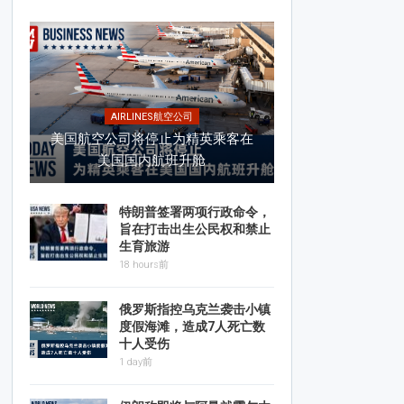
AIRLINES航空公司
美国航空公司将停止为精英乘客在
美国国内航班升舱
特朗普签署两项行政命令，
旨在打击出生公民权和禁止
生育旅游
18 hours前
俄罗斯指控乌克兰袭击小镇
度假海滩，造成7人死亡数
十人受伤
1 day前