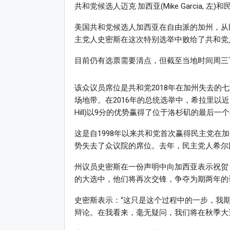
共和党候选人迈克·加西亚(Mike Garcia, 左)和民
美国共和党候选人加西亚在自由派的加州，从
主党人史密斯在这次特别选举中败给了共和党
目前仍有选票需要清点，但截至当地时间周三下
该众议员席位是共和党2018年在加州失去的
场地带。在2016年的总统选举中，希拉里以近7
Hill)以9分的优势赢得了位于洛杉矶的最后
这是自1998年以来共和党首次赢得民主党在
势失去了众议院的席位。去年，民主党人希尔
州议员史密斯在一份声明中向加西亚表示祝贺，
的大选中，他们将再次交锋，争夺为期两年的
史密斯表示：“这只是这个过程中的一步，我期
辩论。在我看来，毫无疑问，我们将在秋季大