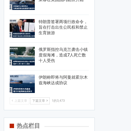
特朗普签署两项行政命令，
旨在打击出生公民权和禁止
生育旅游
俄罗斯指控乌克兰袭击小镇
度假海滩，造成7人死亡数
十人受伤
伊朗称即将与阿曼就霍尔木
兹海峡达成协议
上篇文章
下篇文章
1的3,473
热点栏目