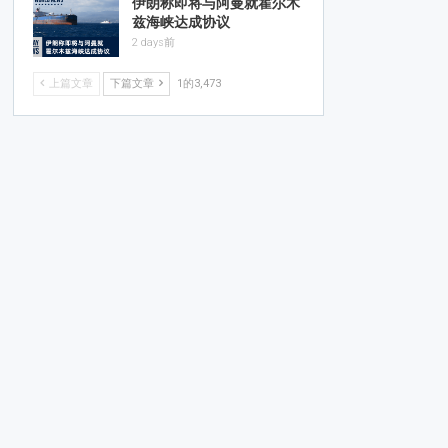
伊朗称即将与阿曼就霍尔木
兹海峡达成协议
2 days前
上篇文章
下篇文章
1的3,473