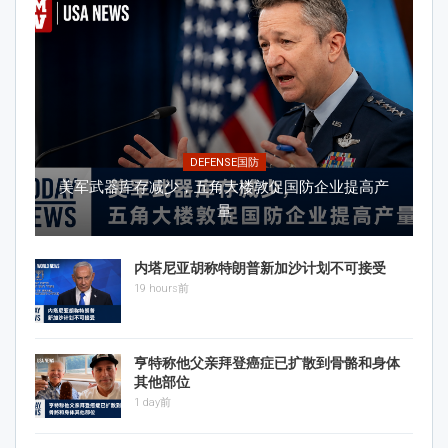
DEFENSE国防
美军武器库存减少，五角大楼敦促国防企业提高产
量
内塔尼亚胡称特朗普新加沙计划不可接受
19 hours前
亨特称他父亲拜登癌症已扩散到骨骼和身体
其他部位
1 day前