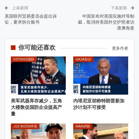
上条新闻
下条新闻
美国联邦贸易委员会提出诉
中国宣布对美国实施对等制
讼，要求拆分脸书
裁，取消持美国外交护照者访
港澳免签
你可能还喜欢
更多作者
DEFENSE国防
GAZA加沙
美军武器库存减少，五角
内塔尼亚胡称特朗普新加
大楼敦促国防企业提高产
沙计划不可接受
量
JOE BIDEN拜登
IRAN伊朗