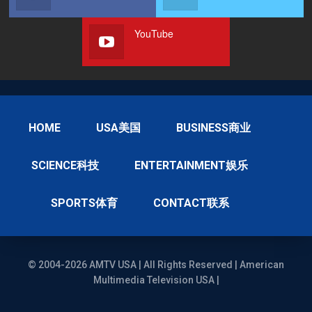
YouTube
HOME
USA美国
BUSINESS商业
SCIENCE科技
ENTERTAINMENT娱乐
SPORTS体育
CONTACT联系
© 2004-2026 AMTV USA | All Rights Reserved | American
Multimedia Television USA |