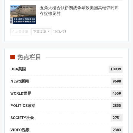
五角大楼否认伊朗战争导致美国高端弹药库
存捉襟见肘
上篇文章
下篇文章
1的3,471
热点栏目
USA美国
10939
NEWS新闻
9698
WORLD世界
4559
POLITICS政治
2855
SOCIETY社会
2751
VIDEO视频
2383