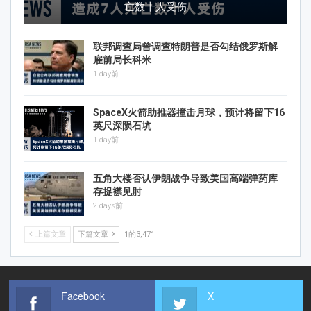
亡数十人受伤
联邦调查局曾调查特朗普是否勾结俄罗斯解
雇前局长科米
1 day前
SpaceX火箭助推器撞击月球，预计将留下16
英尺深陨石坑
1 day前
五角大楼否认伊朗战争导致美国高端弹药库
存捉襟见肘
2 days前
上篇文章
下篇文章
1的3,471
Facebook
X