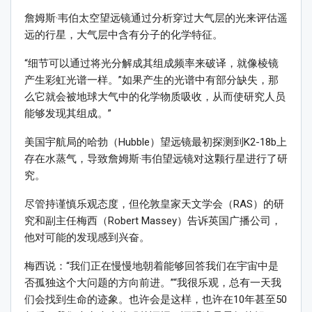
詹姆斯·韦伯太空望远镜通过分析穿过大气层的光来评估遥
远的行星，大气层中含有分子的化学特征。
“细节可以通过将光分解成其组成频率来破译，就像棱镜
产生彩虹光谱一样。”如果产生的光谱中有部分缺失，那
么它就会被地球大气中的化学物质吸收，从而使研究人员
能够发现其组成。”
美国宇航局的哈勃（Hubble）望远镜最初探测到K2-18b上
存在水蒸气，导致詹姆斯·韦伯望远镜对这颗行星进行了研
究。
尽管持谨慎乐观态度，但伦敦皇家天文学会（RAS）的研
究和副主任梅西（Robert Massey）告诉英国广播公司，
他对可能的发现感到兴奋。
梅西说：“我们正在慢慢地朝着能够回答我们在宇宙中是
否孤独这个大问题的方向前进。”“我很乐观，总有一天我
们会找到生命的迹象。也许会是这样，也许在10年甚至50