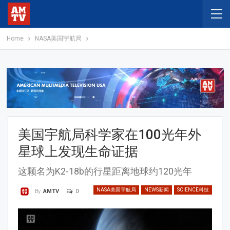
Home
NASA美国宇航局
美国宇航局科学家在100光年外
星球上发现生命证据
这颗名为K2-18b的行星距离地球约120光年
NASA美国宇航局
NEWS新闻
SCIENCE科技
0
By
AMTV