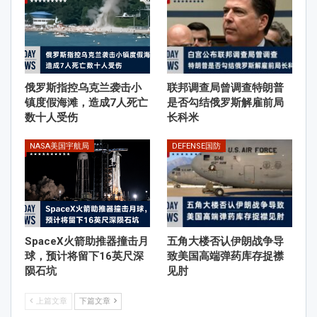
俄罗斯指控乌克兰袭击小
联邦调查局曾调查特朗普
镇度假海滩，造成7人死亡
是否勾结俄罗斯解雇前局
数十人受伤
长科米
NASA美国宇航局
DEFENSE国防
SpaceX火箭助推器撞击月
五角大楼否认伊朗战争导
球，预计将留下16英尺深
致美国高端弹药库存捉襟
陨石坑
见肘
上篇文章
下篇文章