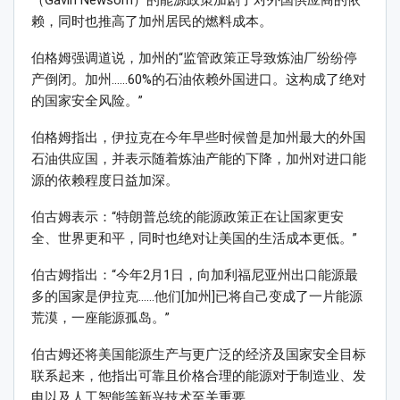
（Gavin Newsom）的能源政策加剧了对外国供应商的依
赖，同时也推高了加州居民的燃料成本。
伯格姆强调道说，加州的“监管政策正导致炼油厂纷纷停
产倒闭。加州……60%的石油依赖外国进口。这构成了绝对
的国家安全风险。”
伯格姆指出，伊拉克在今年早些时候曾是加州最大的外国
石油供应国，并表示随着炼油产能的下降，加州对进口能
源的依赖程度日益加深。
伯古姆表示：“特朗普总统的能源政策正在让国家更安
全、世界更和平，同时也绝对让美国的生活成本更低。”
伯古姆指出：“今年2月1日，向加利福尼亚州出口能源最
多的国家是伊拉克……他们[加州]已将自己变成了一片能源
荒漠，一座能源孤岛。”
伯古姆还将美国能源生产与更广泛的经济及国家安全目标
联系起来，他指出可靠且价格合理的能源对于制造业、发
电以及人工智能等新兴技术至关重要。