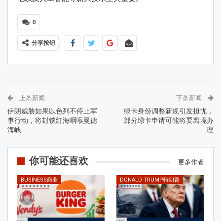
0
分享按钮
上条新闻
下条新闻
伊朗威胁如果以色列不停止军
绿卡身份调整新规引发担忧，
事行动，将封锁红海咽喉曼德
部分绿卡申请可能将要离境办
海峡
理
你可能还喜欢
更多作者
BUSINESS商业
DONALD TRUMP特朗普