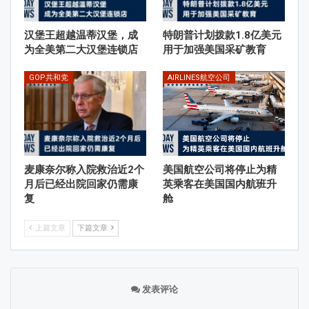
汉堡王超越温蒂汉堡，成
特朗普计划拨款1.8亿美元
为全美第二大汉堡连锁店
用于加强美国采矿教育
GOP共和党
AIRLINES航空公司
麦康奈尔称入院救治近2个
美国航空公司将停止为精
月后已经出院回家仍需康
英乘客在美国国内航班升
复
舱
上篇文章
下篇文章
发表评论