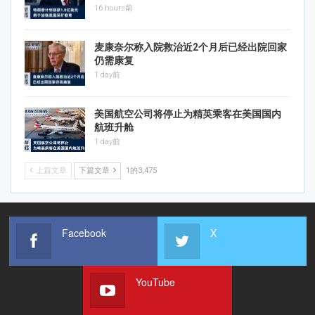
16 hours前
麦康奈尔称入院救治近2个月后已经出院回家
仍需康复
1 day前
美国航空公司将停止为精英乘客在美国国内
航班升舱
1 day前
上篇文章
下篇文章
1的3,475
Facebook
X
YouTube