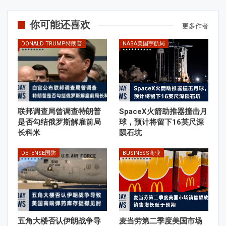
你可能还喜欢
更多作者
DONALD TRUMP特朗普
NASA美国宇航局
联邦调查局曾调查特朗普
SpaceX火箭助推器撞击月
是否勾结俄罗斯解雇前局
球，预计将留下16英尺深
长科米
陨石坑
DEFENSE国防
BUSINESS商业
五角大楼否认伊朗战争导
麦当劳第二季度美国市场