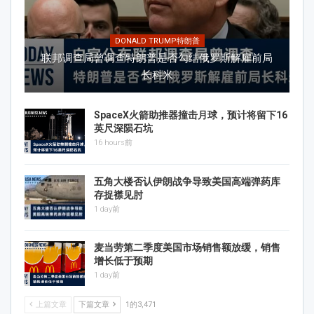
DONALD TRUMP特朗普
联邦调查局曾调查特朗普是否勾结俄罗斯解雇前局
长科米
SpaceX火箭助推器撞击月球，预计将留下16
英尺深陨石坑
16 hours前
五角大楼否认伊朗战争导致美国高端弹药库
存捉襟见肘
1 day前
麦当劳第二季度美国市场销售额放缓，销售
增长低于预期
1 day前
上篇文章
下篇文章
1的3,471