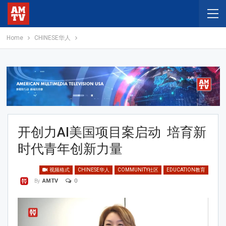
Home
CHINESE华人
开创力AI美国项目案启动 培育新
时代青年创新力量
视频格式
CHINESE华人
COMMUNITY社区
EDUCATION教育
0
By
AMTV