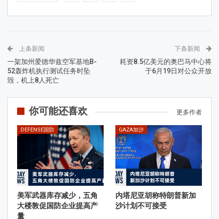
上条新闻
下条新闻
一架加州爱德华兹空军基地B-
耗资8.5亿美元的奥巴马中心将
52轰炸机执行测试任务时坠
于6月19日对公众开放
毁，机上8人死亡
你可能还喜欢
更多作者
DEFENSE国防
GAZA加沙
美军武器库存减少，五角
内塔尼亚胡称特朗普新加
大楼敦促国防企业提高产
沙计划不可接受
量