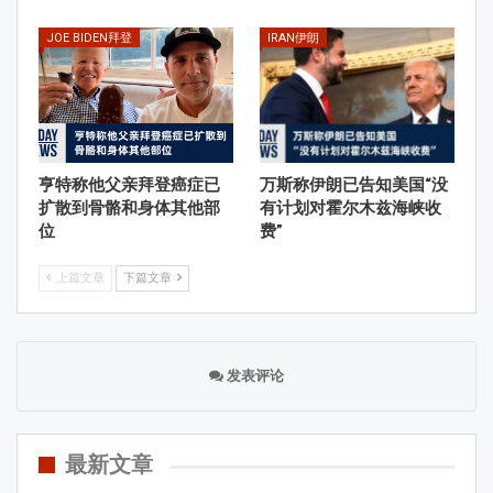
JOE BIDEN拜登
IRAN伊朗
亨特称他父亲拜登癌症已
万斯称伊朗已告知美国“没
扩散到骨骼和身体其他部
有计划对霍尔木兹海峡收
位
费”
上篇文章
下篇文章
发表评论
最新文章