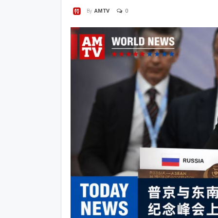
0
By
AMTV