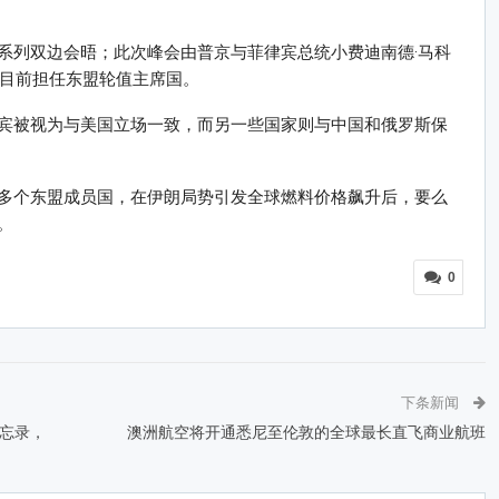
系列双边会晤；此次峰会由普京与菲律宾总统小费迪南德·马科
，菲律宾目前担任东盟轮值主席国。
宾被视为与美国立场一致，而另一些国家则与中国和俄罗斯保
多个东盟成员国，在伊朗局势引发全球燃料价格飙升后，要么
。
0
下条新闻
忘录，
澳洲航空将开通悉尼至伦敦的全球最长直飞商业航班