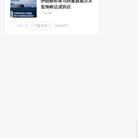
伊朗称即将与阿曼就霍尔木
兹海峡达成协议
1 day前
上篇文章
下篇文章
1的3,473