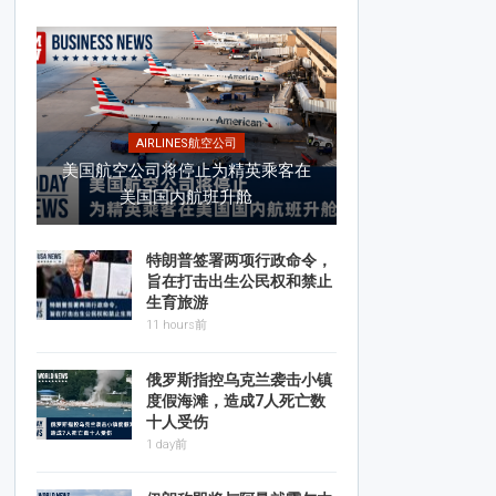
AIRLINES航空公司
美国航空公司将停止为精英乘客在
美国国内航班升舱
特朗普签署两项行政命令，
旨在打击出生公民权和禁止
生育旅游
11 hours前
俄罗斯指控乌克兰袭击小镇
度假海滩，造成7人死亡数
十人受伤
1 day前