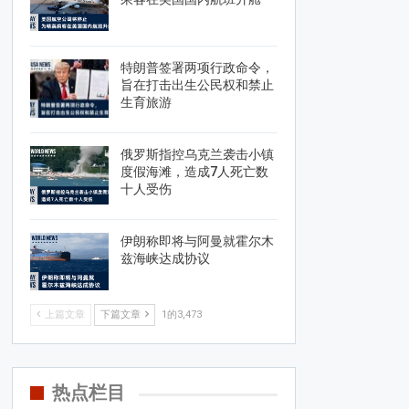
特朗普签署两项行政命令，
旨在打击出生公民权和禁止
生育旅游
俄罗斯指控乌克兰袭击小镇
度假海滩，造成7人死亡数
十人受伤
伊朗称即将与阿曼就霍尔木
兹海峡达成协议
上篇文章
下篇文章
1的3,473
热点栏目