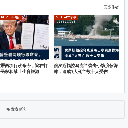
更多作者
 TRUMP特朗普
MILITARY军事
签署两项行政命令，旨在打
俄罗斯指控乌克兰袭击小镇度假海
公民权和禁止生育旅游
滩，造成7人死亡数十人受伤
发表评论