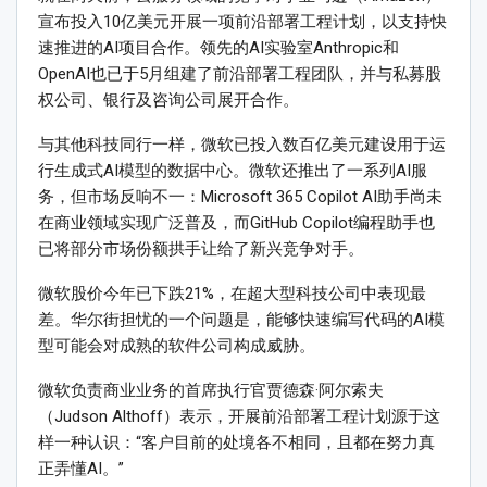
宣布投入10亿美元开展一项前沿部署工程计划，以支持快
速推进的AI项目合作。领先的AI实验室Anthropic和
OpenAI也已于5月组建了前沿部署工程团队，并与私募股
权公司、银行及咨询公司展开合作。
与其他科技同行一样，微软已投入数百亿美元建设用于运
行生成式AI模型的数据中心。微软还推出了一系列AI服
务，但市场反响不一：Microsoft 365 Copilot AI助手尚未
在商业领域实现广泛普及，而GitHub Copilot编程助手也
已将部分市场份额拱手让给了新兴竞争对手。
微软股价今年已下跌21%，在超大型科技公司中表现最
差。华尔街担忧的一个问题是，能够快速编写代码的AI模
型可能会对成熟的软件公司构成威胁。
微软负责商业业务的首席执行官贾德森·阿尔索夫
（Judson Althoff）表示，开展前沿部署工程计划源于这
样一种认识：“客户目前的处境各不相同，且都在努力真
正弄懂AI。”