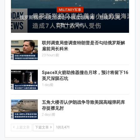
MILITARY军事
俄罗斯指控乌克兰袭击小镇度假海滩，造成7人死
亡数十人受伤
联邦调查局曾调查特朗普是否勾结俄罗斯解
雇前局长科米
23 hours前
SpaceX火箭助推器撞击月球，预计将留下16
英尺深陨石坑
1 day前
五角大楼否认伊朗战争导致美国高端弹药库
存捉襟见肘
2 days前
上篇文章
下篇文章
1的3,471