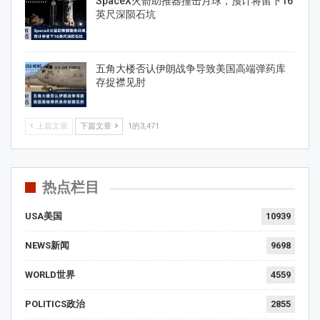
SpaceX火箭助推器撞击月球，预计将留下16
英尺深陨石坑
五角大楼否认伊朗战争导致美国高端弹药库
存捉襟见肘
上篇文章
下篇文章
1的3,471
热点栏目
USA美国
10939
NEWS新闻
9698
WORLD世界
4559
POLITICS政治
2855