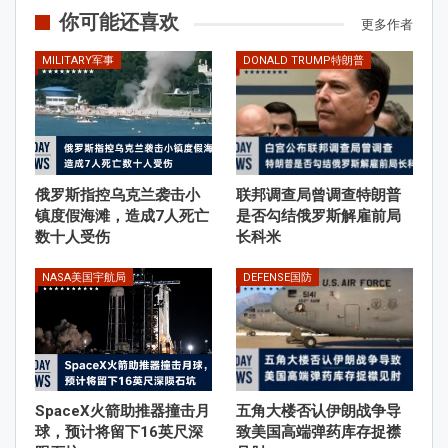
你可能还喜欢
更多作者
MILITARY军事
DONALD TRUMP特朗普
俄罗斯指控乌克兰袭击小
联邦调查局曾调查特朗普
镇度假海滩，造成7人死亡
是否勾结俄罗斯解雇前局
数十人受伤
长科米
NASA美国宇航局
DEFENSE国防
SpaceX火箭助推器撞击月
五角大楼否认伊朗战争导
球，预计将留下16英尺深
致美国高端弹药库存捉襟