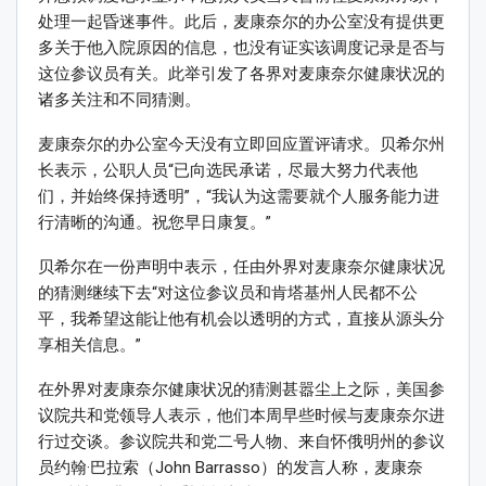
处理一起昏迷事件。此后，麦康奈尔的办公室没有提供更
多关于他入院原因的信息，也没有证实该调度记录是否与
这位参议员有关。此举引发了各界对麦康奈尔健康状况的
诸多关注和不同猜测。
麦康奈尔的办公室今天没有立即回应置评请求。贝希尔州
长表示，公职人员“已向选民承诺，尽最大努力代表他
们，并始终保持透明”，“我认为这需要就个人服务能力进
行清晰的沟通。祝您早日康复。”
贝希尔在一份声明中表示，任由外界对麦康奈尔健康状况
的猜测继续下去“对这位参议员和肯塔基州人民都不公
平，我希望这能让他有机会以透明的方式，直接从源头分
享相关信息。”
在外界对麦康奈尔健康状况的猜测甚嚣尘上之际，美国参
议院共和党领导人表示，他们本周早些时候与麦康奈尔进
行过交谈。参议院共和党二号人物、来自怀俄明州的参议
员约翰·巴拉索（John Barrasso）的发言人称，麦康奈