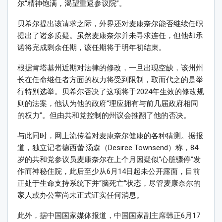
尔“精神饱满，渴望重返参议院”。
贝希尔提出该请求之际，外界还对麦康奈尔能否继续任职
提出了诸多质疑。虽然麦康奈尔并未寻求连任，但他却承
诺将完成剩余任期，该任期将于明年初结束。
根据肯塔基州近期对法律的修改，一旦出现空缺，该州州
长在任命继任者方面的权力将受到限制，取而代之的是举
行特别选举。贝希尔否决了这项将于2024年生效的修改规
则的法案，他认为他的政府“理应拥有与前几届政府相同
的权力”。但由共和党控制的州议会推翻了他的否决。
与此同时，网上流传着对麦康奈尔健康的各种猜测。据报
道，独立记者德西蕾·汤森（Desiree Townsend）称，84
岁的共和党参议员麦康奈尔在上个月因疑似“心脏骤停”发
作而神秘住院，此后至少从6月14日起未公开露面，目前
正处于生命支持系统下并“脑死亡”状态，尽管麦康奈尔的
家人或办公室尚未正式证实任何消息。
此外，据中国国家媒体报道，中国国家副主席韩正6月17