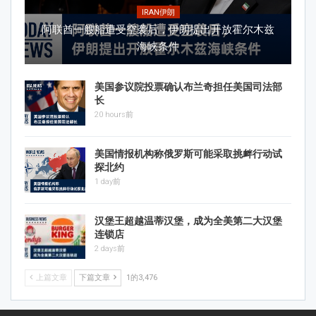
IRAN伊朗
阿联酋一艘船遭受空袭后，伊朗提出开放霍尔木兹
海峡条件
美国参议院投票确认布兰奇担任美国司法部
长
20 hours前
美国情报机构称俄罗斯可能采取挑衅行动试
探北约
1 day前
汉堡王超越温蒂汉堡，成为全美第二大汉堡
连锁店
2 days前
上篇文章
下篇文章
1的3,476