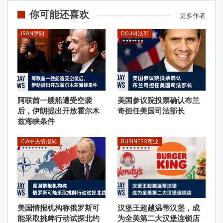
你可能还喜欢
更多作者
IRAN伊朗
DOJ司法部
阿联酋一艘船遭受空袭
美国参议院投票确认布兰
后，伊朗提出开放霍尔木
奇担任美国司法部长
兹海峡条件
CIA中央情报局
BUSINESS商业
美国情报机构称俄罗斯可
汉堡王超越温蒂汉堡，成
能采取挑衅行动试探北约
为全美第二大汉堡连锁店