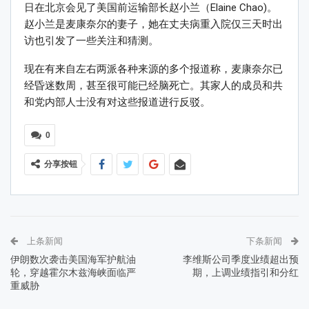
日在北京会见了美国前运输部长赵小兰（Elaine Chao)。
赵小兰是麦康奈尔的妻子，她在丈夫病重入院仅三天时出
访也引发了一些关注和猜测。
现在有来自左右两派各种来源的多个报道称，麦康奈尔已
经昏迷数周，甚至很可能已经脑死亡。其家人的成员和共
和党内部人士没有对这些报道进行反驳。
0
分享按钮
上条新闻
下条新闻
伊朗数次袭击美国海军护航油
李维斯公司季度业绩超出预
轮，穿越霍尔木兹海峡面临严
期，上调业绩指引和分红
重威胁