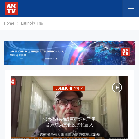
Home
Latino拉丁裔
COMMUNITY社区
波多黎各超级巨星坏兔子用
音乐成为文化反抗代言人
AMTV
Oct 17, 2025
0
0