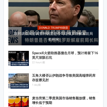
DONALD TRUMP特朗普
联邦调查局曾调查特朗普是否勾结俄罗斯解雇前局
长科米
SpaceX火箭助推器撞击月球，预计将留下16
英尺深陨石坑
22 hours前
五角大楼否认伊朗战争导致美国高端弹药库
存捉襟见肘
1 day前
麦当劳第二季度美国市场销售额放缓，销售
增长低于预期