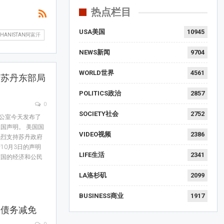
热点栏目
USA美国
10945
GHANISTAN阿富汗
NEWS新闻
9704
WORLD世界
4561
于苏丹东部局
POLITICS政治
2857
0
SOCIETY社会
2752
办公室今天发布了
国声明。 美国国
VIDEO视频
2386
强烈支持苏丹政府
10月3日的声明
LIFE生活
2341
该国的经济和公民
LA洛杉矶
2099
BUSINESS商业
1917
国债务减免