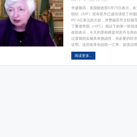
AMTV
Jun 29, 2021
华盛顿讯，美国财政部6月29日表示，
组织（IMF）宣布苏丹已成功清偿了对
约14亿美元的欠款，并赞扬苏丹文职领
了重债穷国（HIPC）倡议下的第一阶段
政部表示，今天的里程碑是对苏丹当局
过渡期间实施具有挑战性，但必要的经
证明。这些改革包括统一汇率、加强治理
阅读更多...