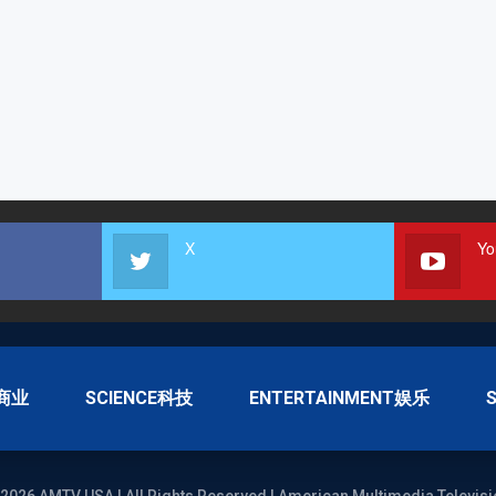
X
Yo
S商业
SCIENCE科技
ENTERTAINMENT娱乐
2026 AMTV USA | All Rights Reserved | American Multimedia Televisi