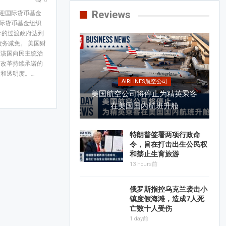
0
Reviews
欢迎国际货币基金
国际货币基金组织
导的过渡政府达到
债务减免。 美国财
在该国向民主统治
济改革持续承诺的
和透明度。…
AIRLINES航空公司
美国航空公司将停止为精英乘客
在美国国内航班升舱
特朗普签署两项行政命
令，旨在打击出生公民权
和禁止生育旅游
13 hours前
俄罗斯指控乌克兰袭击小
镇度假海滩，造成7人死
亡数十人受伤
1 day前