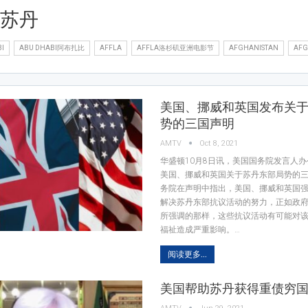
N苏丹
I
ABU DHABI阿布扎比
AFFLA
AFFLA洛杉矶亚洲电影节
AFGHANISTAN
AF
美国、挪威和英国发布关
势的三国声明
AMTV
Oct 8, 2021
华盛顿10月8日讯，美国国务院发言人
美国、挪威和英国关于苏丹东部局势的三
务院在声明中指出，美国、挪威和英国
解决苏丹东部抗议活动的努力，正如政府
所强调的那样，这些抗议活动有可能对
福祉造成严重影响。…
阅读更多...
美国帮助苏丹获得重债穷