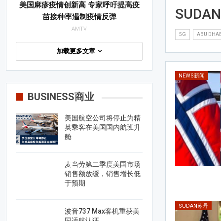
美国麻疹疫情创新高 专家呼吁提高疫
SUDA
苗接种率遏制疫情反弹
AMTV
5G
ABU DHAB
加载更多文章
NEWS新闻
BUSINESS商业
美国航空公司将停止为精
英乘客在美国国内航班升
舱
麦当劳第二季度美国市场
销售额放缓，销售增长低
于预期
SUDAN苏丹
波音737 Max客机重获美
国适航认证