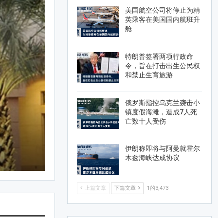
AFRICA非洲
美国航空公司将停止为精
英乘客在美国国内航班升
舱
特朗普签署两项行政命
令，旨在打击出生公民权
和禁止生育旅游
俄罗斯指控乌克兰袭击小
镇度假海滩，造成7人死
亡数十人受伤
伊朗称即将与阿曼就霍尔
木兹海峡达成协议
上篇文章
下篇文章
1的3,473
AMTV
Mar 20, 2024