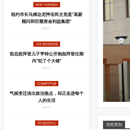
AFRICA非洲
NEW YORK纽约
纽约市长马姆达尼抨击民主党是“高薪
顾问和巨额资金利益集团”
AMTV
JOE BIDEN拜登
前总统拜登儿子亨特公开抱怨拜登任期
内“犯了个大错”
AMTV
CLIMATE气候
气候变迁淡出政治焦点，却正走进每个
人的生活
AMTV
May 23, 2023
CDC疾控中心
浏览类别