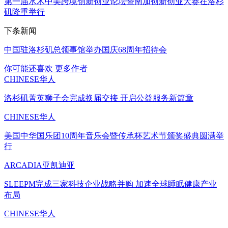
第一届水木中美跨境创新创业论坛暨南加创新创业大赛在洛杉
矶隆重举行
下条新闻
中国驻洛杉矶总领事馆举办国庆68周年招待会
你可能还喜欢
更多作者
CHINESE华人
洛杉矶菁英狮子会完成换届交接 开启公益服务新篇章
CHINESE华人
美国中华国乐团10周年音乐会暨传承杯艺术节颁奖盛典圆满举
行
ARCADIA亚凯迪亚
SLEEPM完成三家科技企业战略并购 加速全球睡眠健康产业
布局
CHINESE华人