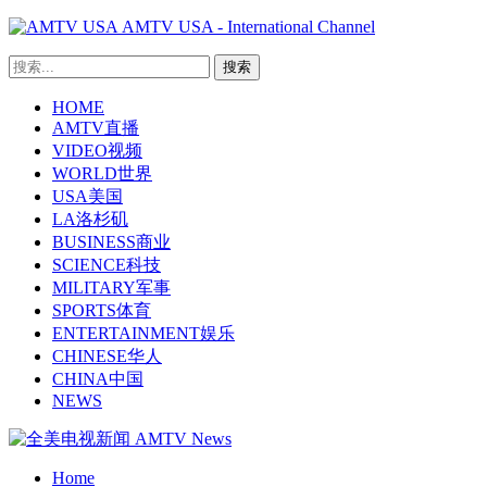
AMTV USA - International Channel
HOME
AMTV直播
VIDEO视频
WORLD世界
USA美国
LA洛杉矶
BUSINESS商业
SCIENCE科技
MILITARY军事
SPORTS体育
ENTERTAINMENT娱乐
CHINESE华人
CHINA中国
NEWS
Home