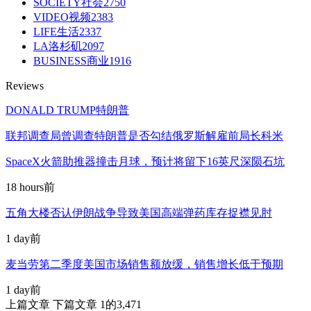
SOCIETY社会
2750
VIDEO视频
2383
LIFE生活
2337
LA洛杉矶
2097
BUSINESS商业
1916
Reviews
DONALD TRUMP特朗普
联邦调查局曾调查特朗普是否勾结俄罗斯解雇前局长科米
SpaceX火箭助推器撞击月球，预计将留下16英尺深陨石坑
18 hours前
五角大楼否认伊朗战争导致美国高端弹药库存捉襟见肘
1 day前
麦当劳第二季度美国市场销售额放缓，销售增长低于预期
1 day前
上篇文章
下篇文章
1的3,471