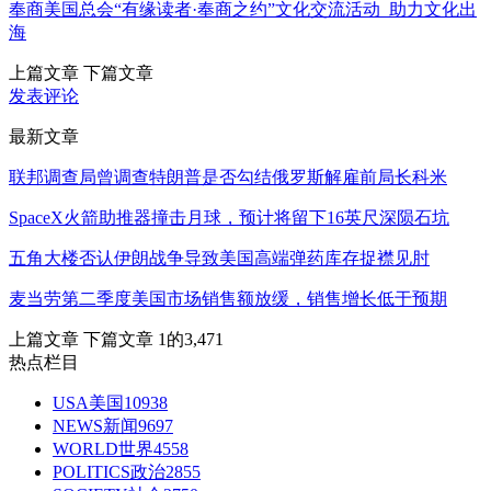
奉商美国总会“有缘读者·奉商之约”文化交流活动 助力文化出
海
上篇文章
下篇文章
发表评论
最新文章
联邦调查局曾调查特朗普是否勾结俄罗斯解雇前局长科米
SpaceX火箭助推器撞击月球，预计将留下16英尺深陨石坑
五角大楼否认伊朗战争导致美国高端弹药库存捉襟见肘
麦当劳第二季度美国市场销售额放缓，销售增长低于预期
上篇文章
下篇文章
1的3,471
热点栏目
USA美国
10938
NEWS新闻
9697
WORLD世界
4558
POLITICS政治
2855