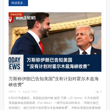
阅读更多...
IRAN伊朗
万斯称伊朗已告知美国“没有计划对霍尔木兹海
峡收费”
AMTV
Aug 8, 2026
0
8月8日华盛顿讯，美国副总统约翰·迪安·万斯（JD Vance）今天在接受
美国媒体福克斯新闻（Fox News）一期节目采访时表示，“伊朗方面已
告知我们，他们没有计划对霍尔木兹海峡收费”，并称在美国总统唐纳德·