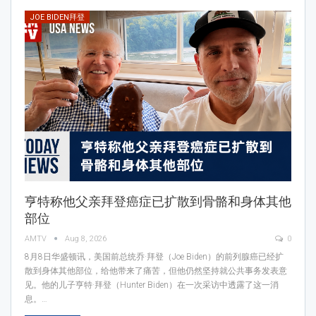
JOE BIDEN拜登
亨特称他父亲拜登癌症已扩散到骨骼和身体其他
部位
AMTV
Aug 8, 2026
0
8月8日华盛顿讯，美国前总统乔·拜登（Joe Biden）的前列腺癌已经扩
散到身体其他部位，给他带来了痛苦，但他仍然坚持就公共事务发表意
见。他的儿子亨特·拜登（Hunter Biden）在一次采访中透露了这一消
息。…