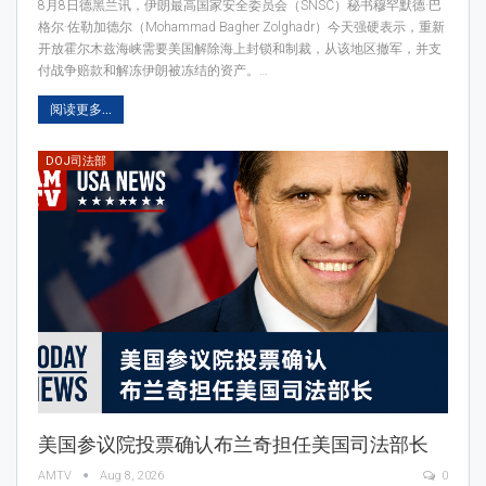
8月8日德黑兰讯，伊朗最高国家安全委员会（SNSC）秘书穆罕默德·巴
格尔·佐勒加德尔（Mohammad Bagher Zolghadr）今天强硬表示，重新
开放霍尔木兹海峡需要美国解除海上封锁和制裁，从该地区撤军，并支
付战争赔款和解冻伊朗被冻结的资产。…
阅读更多...
DOJ司法部
美国参议院投票确认布兰奇担任美国司法部长
AMTV
Aug 8, 2026
0