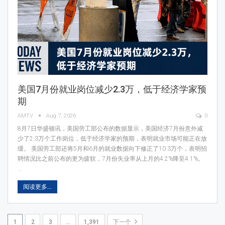
美国7月份就业岗位减少2.3万，低于经济学家预
期
AMTV
Aug 7, 2026
0
8月7日华盛顿讯，美国劳工部公布的数据显示，美国经济7月份意外减
少了2.3万个工作岗位，低于经济学家的预期，表明就业市场可能正在放
缓。 美国劳工部还将5月和6月的就业数据向下修正了10.3万个，表明招
聘情况比之前公布的更为疲软，7月份失业率从上月的4.2%降至4.1%。
…
阅读更多...
1
2
3
…
1,391
下一个