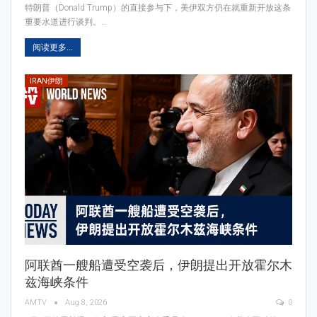
特朗普（Donald Trump）的直接参与下，美伊双方仍在就重新开放这条
重要水道进行谈判。…
阅读更多...
IRAN伊朗
阿联酋一艘船遭受空袭后，伊朗提出开放霍尔木
兹海峡条件
AMTV
Aug 8, 2026
0