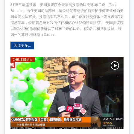
8月8日华盛顿讯，美国参议院今天凌晨投票确认托德·布兰奇（Todd
Blanche）出任美国司法部长，这位特朗普总统的前辩护律师正式成为美
国最高执法官员。投票结束后不久后，布兰奇在社交媒体上发文表示“我
深感荣幸，特朗普总统对我的信任和信心让我领导司法部”。 美国参议院
以50比49的微弱优势确认了对布兰奇的认命。有2名共和党参议员，缅
因州的苏珊·柯林斯（Susan…
阅读更多...
CHINESE华人