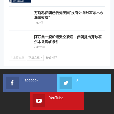
万斯称伊朗已告知美国“没有计划对霍尔木兹
海峡收费”
1 day前
阿联酋一艘船遭受空袭后，伊朗提出开放霍
尔木兹海峡条件
2 days前
上篇文章
下篇文章
1的3,477
Facebook
X
YouTube