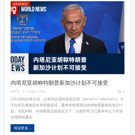
GAZA加沙
内塔尼亚胡称特朗普新加沙计划不可接受
AMTV
Aug 9, 2026
0
8月9日特拉维夫讯，以色列总理内塔尼亚胡（Benjamin ⁠Netanyahu）今
天向其右翼政府发表电视讲话，重申拒绝美国总统特朗普最新的加沙计
划。与此同时，在特朗普总统的压力下，以色列军方已基本停止了对加
沙地带的袭击。…
阅读更多...