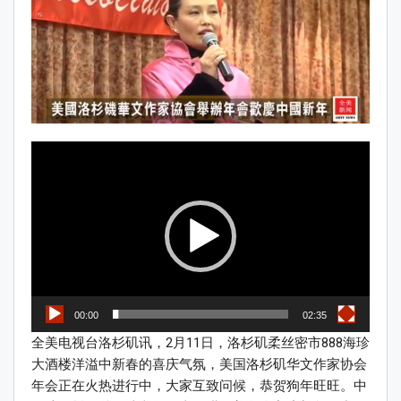
Video
Player
00:00
02:35
全美电视台洛杉矶讯，2月11日，洛杉矶柔丝密市888海珍
大酒楼洋溢中新春的喜庆气氛，美国洛杉矶华文作家协会
年会正在火热进行中，大家互致问候，恭贺狗年旺旺。中