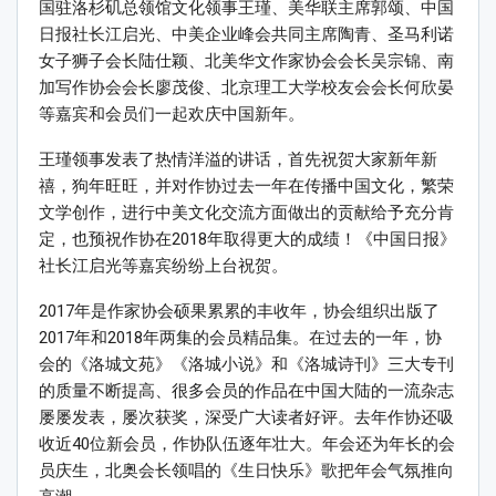
国驻洛杉矶总领馆文化领事王瑾、美华联主席郭颂、中国
日报社长江启光、中美企业峰会共同主席陶青、圣马利诺
女子狮子会长陆仕颖、北美华文作家协会会长吴宗锦、南
加写作协会会长廖茂俊、北京理工大学校友会会长何欣晏
等嘉宾和会员们一起欢庆中国新年。
王瑾领事发表了热情洋溢的讲话，首先祝贺大家新年新
禧，狗年旺旺，并对作协过去一年在传播中国文化，繁荣
文学创作，进行中美文化交流方面做出的贡献给予充分肯
定，也预祝作协在2018年取得更大的成绩！《中国日报》
社长江启光等嘉宾纷纷上台祝贺。
2017年是作家协会硕果累累的丰收年，协会组织出版了
2017年和2018年两集的会员精品集。在过去的一年，协
会的《洛城文苑》《洛城小说》和《洛城诗刊》三大专刊
的质量不断提高、很多会员的作品在中国大陆的一流杂志
屡屡发表，屡次获奖，深受广大读者好评。去年作协还吸
收近40位新会员，作协队伍逐年壮大。年会还为年长的会
员庆生，北奥会长领唱的《生日快乐》歌把年会气氛推向