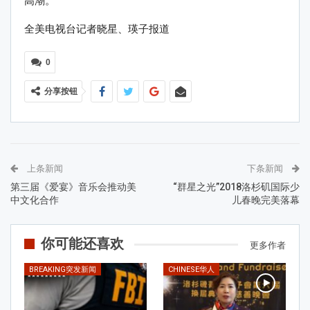
高潮。
全美电视台记者晓星、瑛子报道
0
分享按钮
上条新闻
下条新闻
第三届《爱宴》音乐会推动美
“群星之光”2018洛杉矶国际少
中文化合作
儿春晚完美落幕
你可能还喜欢
更多作者
BREAKING突发新闻
CHINESE华人