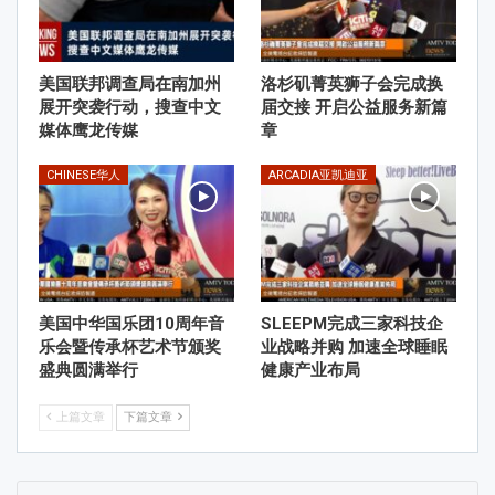
美国联邦调查局在南加州
洛杉矶菁英狮子会完成换
展开突袭行动，搜查中文
届交接 开启公益服务新篇
媒体鹰龙传媒
章
CHINESE华人
ARCADIA亚凯迪亚
美国中华国乐团10周年音
SLEEPM完成三家科技企
乐会暨传承杯艺术节颁奖
业战略并购 加速全球睡眠
盛典圆满举行
健康产业布局
上篇文章
下篇文章