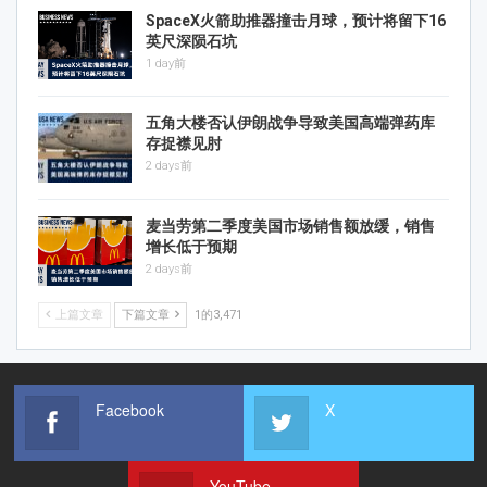
SpaceX火箭助推器撞击月球，预计将留下16
英尺深陨石坑
1 day前
五角大楼否认伊朗战争导致美国高端弹药库
存捉襟见肘
2 days前
麦当劳第二季度美国市场销售额放缓，销售
增长低于预期
2 days前
上篇文章
下篇文章
1的3,471
Facebook
X
YouTube