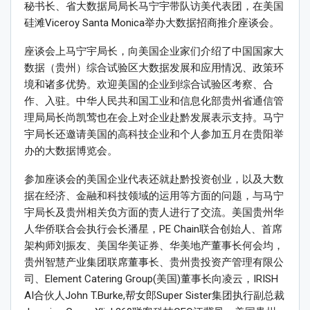
秘书长、省大数据局局长马宁宇带队访美代表团，在美国
硅滩Viceroy Santa Monica举办大数据招商推介座谈会。
座谈会上马宁宇局长，向美国企业家们介绍了中国国家大
数据（贵州）综合试验区大数据发展和应用情况、政策环
境和诸多优势。欢迎美国的企业到综合试验区考察、合
作、入驻。中华人民共和国工业和信息化部贵州省通信管
理局局长尚凯莺也在会上对企业赴黔发展表示支持。马宁
宇局长还邀请美国的高科技企业和个人参加五月在贵阳举
办的大数据博览会。
参加座谈会的美国企业代表还就赴黔投资创业，以及大数
据在经济、金融和科技领域的运用等方面的问题，与马宁
宇局长及贵州相关负方面的责人进行了交流。美国贵州华
人华侨联合会执行会长潘星，PE Chain联合创始人、首席
架构师刘振友、美国华美证券、华美地产董事长何会均，
贵州智慧产业集团联席董事长、贵州贵投资产管理有限公
司、Element Catering Group(美国)董事长向凌云，IRISH
AI合伙人John T.Burke,帮女郎Super Sister集团执行副总裁