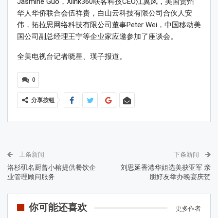
Jasmine Guo，Xlink360联客科技CEO江冀凤，美国贵州
华人华侨联合会伍祥贵，白山云科技有限公司合伙人安
伟，拓拉思网络科技有限公司董事Peter Wei，中国移动美
国公司副总经理王宁等企业家应邀参加了座谈会。
全美电视台记者晓星、瑛子报道。
0
分享按钮
上条新闻
下条新闻
洛杉矶名厨曾小榕提供餐饮企
刘思延香港华姐选美获亚军 亲
业管理顾问服务
朋好友举办晚宴庆贺
你可能还喜欢
更多作者