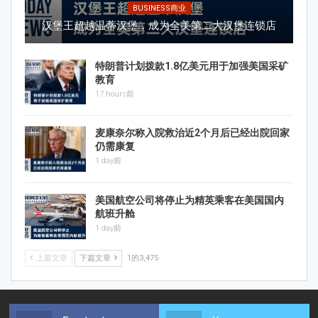
BUSINESS商业
汉堡王超越温蒂汉堡，成为全美第二大汉堡连锁店
特朗普计划拨款1.8亿美元用于加强美国采矿
教育
17 hours前
麦康奈尔称入院救治近2个月后已经出院回家
仍需康复
1 day前
美国航空公司将停止为精英乘客在美国国内
航班升舱
1 day前
上篇文章
下篇文章
1的3,475