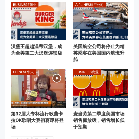
BUSINESS商业
AIRLINES航空公司
汉堡王超越温蒂汉堡，成
美国航空公司将停止为精
为全美第二大汉堡连锁店
英乘客在美国国内航班升
舱
CHINESE华人
BUSINESS商业
第32届大专杯流行歌曲卡
麦当劳第二季度美国市场
拉OK歌唱大赛初赛即将登
销售额放缓，销售增长低
场
于预期