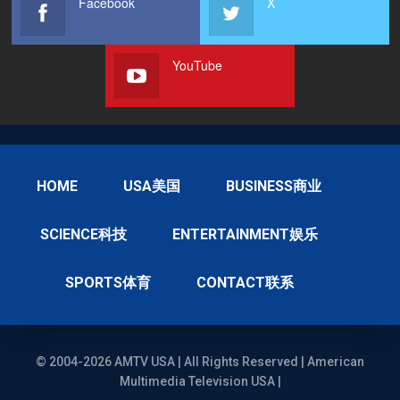
Facebook
X
YouTube
HOME
USA美国
BUSINESS商业
SCIENCE科技
ENTERTAINMENT娱乐
SPORTS体育
CONTACT联系
© 2004-2026 AMTV USA | All Rights Reserved | American
Multimedia Television USA |