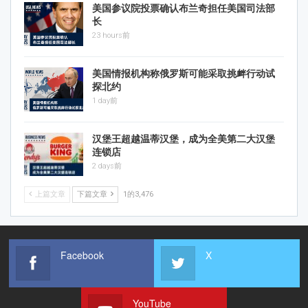
美国参议院投票确认布兰奇担任美国司法部
长
23 hours前
美国情报机构称俄罗斯可能采取挑衅行动试
探北约
1 day前
汉堡王超越温蒂汉堡，成为全美第二大汉堡
连锁店
2 days前
上篇文章
下篇文章
1的3,476
Facebook
X
YouTube