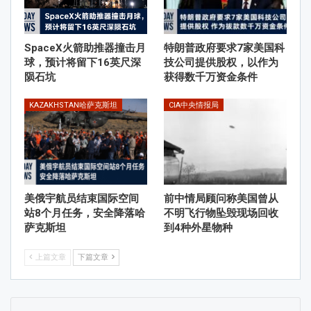
SpaceX火箭助推器撞击月
特朗普政府要求7家美国科
球，预计将留下16英尺深
技公司提供股权，以作为
陨石坑
获得数千万资金条件
KAZAKHSTAN哈萨克斯坦
CIA中央情报局
美俄宇航员结束国际空间
前中情局顾问称美国曾从
站8个月任务，安全降落哈
不明飞行物坠毁现场回收
萨克斯坦
到4种外星物种
上篇文章
下篇文章