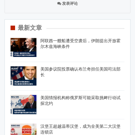
发表评论
最新文章
阿联酋一艘船遭受空袭后，伊朗提出开放霍
尔木兹海峡条件
美国参议院投票确认布兰奇担任美国司法部
长
美国情报机构称俄罗斯可能采取挑衅行动试
探北约
汉堡王超越温蒂汉堡，成为全美第二大汉堡
连锁店