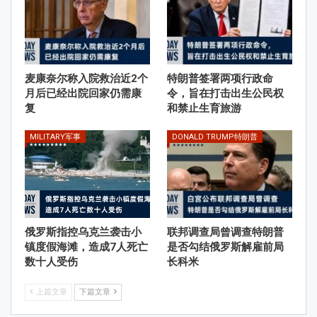
麦康奈尔称入院救治近2个
特朗普签署两项行政命
月后已经出院回家仍需康
令，旨在打击出生公民权
复
和禁止生育旅游
MILITARY军事
DONALD TRUMP特朗普
俄罗斯指控乌克兰袭击小
联邦调查局曾调查特朗普
镇度假海滩，造成7人死亡
是否勾结俄罗斯解雇前局
数十人受伤
长科米
上篇文章
下篇文章