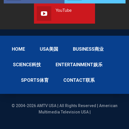
YouTube
HOME
USA美国
BUSINESS商业
SCIENCE科技
ENTERTAINMENT娱乐
SPORTS体育
CONTACT联系
© 2004-2026 AMTV USA | All Rights Reserved | American
Multimedia Television USA |