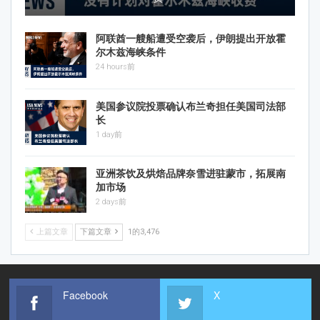
阿联酋一艘船遭受空袭后，伊朗提出开放霍
尔木兹海峡条件
24 hours前
美国参议院投票确认布兰奇担任美国司法部
长
1 day前
亚洲茶饮及烘焙品牌奈雪进驻蒙市，拓展南
加市场
2 days前
上篇文章
下篇文章
1的3,476
Facebook
X