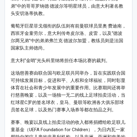
弟”中的哥哥罗纳德·德波尔等明星球员，由意大利著名教
头安切洛蒂执教。
葡萄牙巨星菲戈领衔的队伍则有前曼联球员里奥·费迪南，
西班牙金童劳尔，意大利传奇皮尔洛、皮雷，以及“德波
尔两兄弟”中的弟弟弗兰克·德波尔加盟，教练员则是法国
国家队主帅德尚。
意大利“金哨”光头科里纳将担任本场比赛的裁判。
这场慈善赛由联合国与欧足联共同举办，旨在实践联合国
可持续发展目标，促进和平、人权和全球福祉，同时彰显
体育在社会和青少年发展中的重要作用。比赛期间还将举
行慈善晚宴，以及一场独一无二的线上足球拍卖活动，当
红球星C罗的签名球衣，皇马、曼联等欧洲各大俱乐部球
员签名足球，以及热门赛事入场券等都在拍品之列。
赛事、晚宴以及线上拍卖活动的收入都将捐赠给欧足联儿
童基金（UEFA Foundation for Children），为日内瓦一家