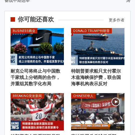
备战中期选举
涛
你可能还喜欢
更多作者
BUSINESS商业
DONALD TRUMP特朗普
耐克公司将终止与中国数
特朗普要求船只支付霍尔
千家线上分销商的合作，
木兹海峡保护费，联合国
并重组其数字化布局
海事机构表示反对
BREAKING突发新闻
CHINESE华人