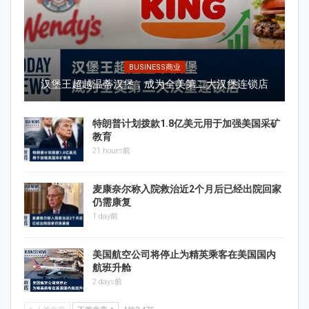
BUSINESS商业
汉堡王超越温蒂汉堡，成为全美第二大汉堡连锁店
特朗普计划拨款1.8亿美元用于加强美国采矿
教育
21 hours前
麦康奈尔称入院救治近2个月后已经出院回家
仍需康复
1 day前
美国航空公司将停止为精英乘客在美国国内
航班升舱
2 days前