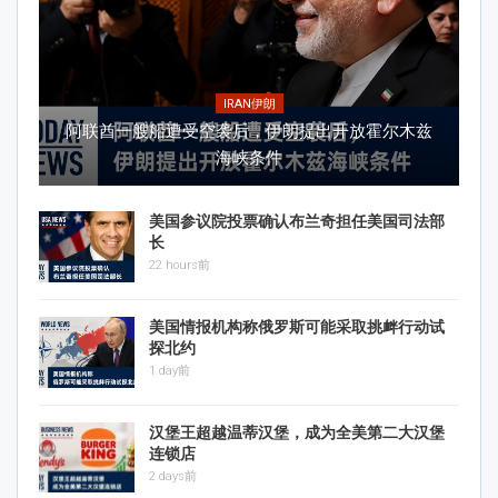
IRAN伊朗
阿联酋一艘船遭受空袭后，伊朗提出开放霍尔木兹
海峡条件
美国参议院投票确认布兰奇担任美国司法部
长
22 hours前
美国情报机构称俄罗斯可能采取挑衅行动试
探北约
1 day前
汉堡王超越温蒂汉堡，成为全美第二大汉堡
连锁店
2 days前