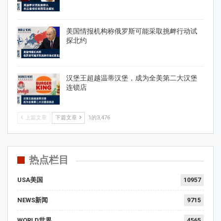
美国情报机构称俄罗斯可能采取挑衅行动试
探北约
汉堡王超越温蒂汉堡，成为全美第二大汉堡
连锁店
上篇文章
下篇文章
1的3,476
热点栏目
USA美国
10957
NEWS新闻
9715
WORLD世界
4565