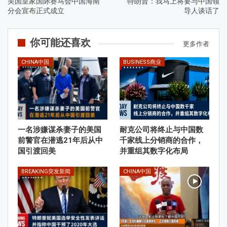
美国皇家国际赛马会中国海南
特朗普：我马上将要与中国领
分会宣布正式成立
导人谈话了
你可能还喜欢
更多作者
CHINA中国
BUSINESS商业
一名涉嫌谋杀妻子的美国
耐克公司将终止与中国数
前警官在潜逃21年后从中
千家线上分销商的合作，
国引渡回美
并重组其数字化布局
BREAKING突发新闻
CHINA中国