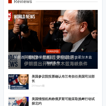
Reviews
IRAN伊朗
阿联酋一艘船遭受空袭后，伊朗提出开放霍尔木兹
海峡条件
美国参议院投票确认布兰奇担任美国司法部
长
24 hours前
美国情报机构称俄罗斯可能采取挑衅行动试
探北约