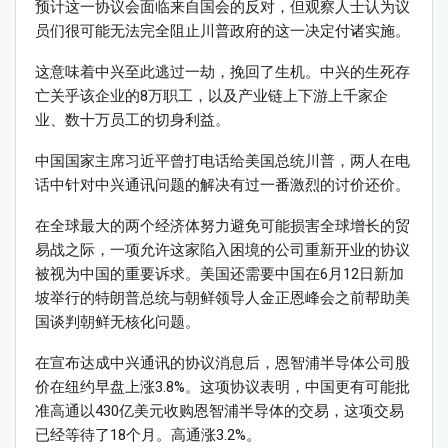
预计这一协议会面临来自国会的反对，但观察人士认为议
员们很可能无法完全阻止川普政府的这一决定付诸实施。
这意味着中兴至此逃过一劫，挽回了生机。中兴的生死存
亡关乎该企业的8万职工，以及产业链上下游上千家企
业、数十万员工的切身利益。
中国国家主席习近平曾打电话给美国总统川普，两人在电
话中针对中兴通讯问题的解决有过一番激烈的讨价还价。
在全球最大的两个经济体努力避免可能损害全球增长的贸
易战之际，一项允许这家陷入困境的公司重新开业的协议
被视为中国的重要诉求。美国还需要中国在6月12日新加
坡举行的特朗普总统与朝鲜领导人金正恩峰会之前帮助美
国谈判朝鲜无核化问题。
在宣布达成中兴通讯的协议消息后，恩智浦半导体公司股
价在纽约早盘上涨3.8%。这项协议表明，中国更有可能批
准高通以430亿美元收购恩智浦半导体的交易，这项交易
已经等待了18个月。高通涨3.2%。