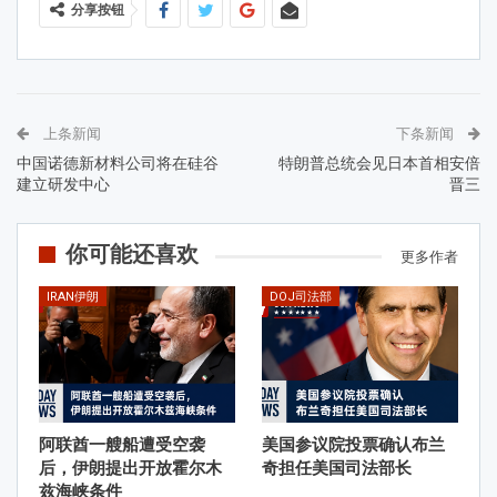
分享按钮
上条新闻
下条新闻
中国诺德新材料公司将在硅谷
特朗普总统会见日本首相安倍
建立研发中心
晋三
你可能还喜欢
更多作者
IRAN伊朗
DOJ司法部
阿联酋一艘船遭受空袭
美国参议院投票确认布兰
后，伊朗提出开放霍尔木
奇担任美国司法部长
兹海峡条件