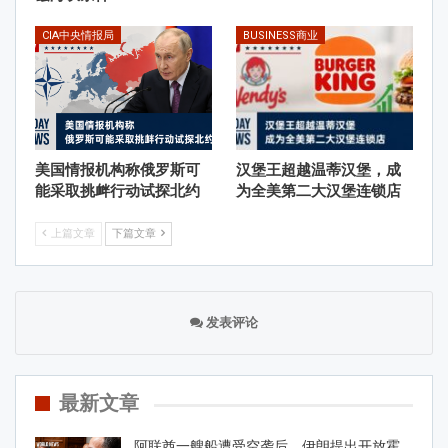
CIA中央情报局
BUSINESS商业
美国情报机构称俄罗斯可
汉堡王超越温蒂汉堡，成
能采取挑衅行动试探北约
为全美第二大汉堡连锁店
上篇文章
下篇文章
发表评论
最新文章
阿联酋一艘船遭受空袭后，伊朗提出开放霍