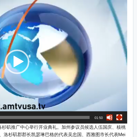
01:50
司洛杉矶推广中心举行开业典礼。加州参议员候选人伍国庆、核桃
、洛杉矶郡郡长凯瑟琳巴格的代表吴忠国、西雅图市长代表Mei