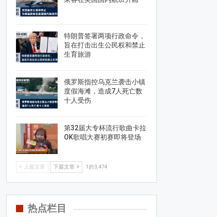
特朗普签署两项行政命令，
旨在打击出生公民权和禁止
生育旅游
俄罗斯指控乌克兰袭击小镇
度假海滩，造成7人死亡数
十人受伤
第32届大专杯流行歌曲卡拉
OK歌唱大赛初赛即将登场
上篇文章
下篇文章
1的3,474
热点栏目