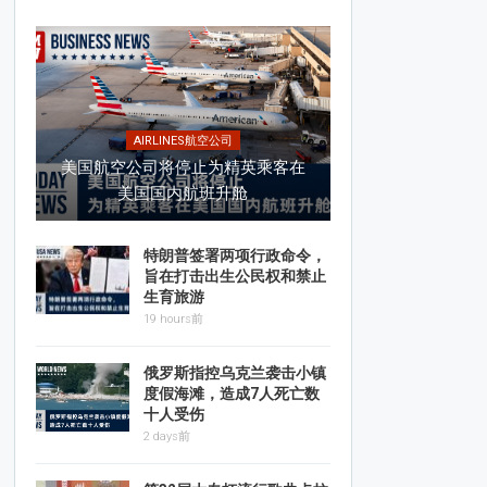
AIRLINES航空公司
美国航空公司将停止为精英乘客在
美国国内航班升舱
特朗普签署两项行政命令，
旨在打击出生公民权和禁止
生育旅游
19 hours前
俄罗斯指控乌克兰袭击小镇
度假海滩，造成7人死亡数
十人受伤
2 days前