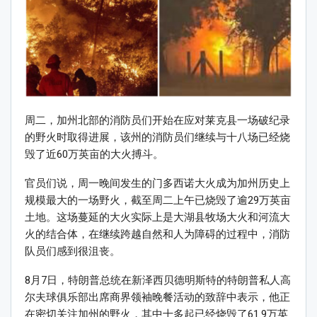
周二，加州北部的消防员们开始在应对莱克县一场破纪录
的野火时取得进展，该州的消防员们继续与十八场已经烧
毁了近60万英亩的大火搏斗。
官员们说，周一晚间发生的门多西诺大火成为加州历史上
规模最大的一场野火，截至周二上午已烧毁了逾29万英亩
土地。这场蔓延的大火实际上是大湖县牧场大火和河流大
火的结合体，在继续跨越自然和人为障碍的过程中，消防
队员们感到很沮丧。
8月7日，特朗普总统在新泽西贝德明斯特的特朗普私人高
尔夫球俱乐部出席商界领袖晚餐活动的致辞中表示，他正
在密切关注加州的野火，其中十多起已经烧毁了61.9万英