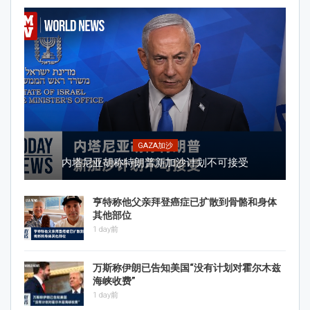
GAZA加沙
内塔尼亚胡称特朗普新加沙计划不可接受
亨特称他父亲拜登癌症已扩散到骨骼和身体
其他部位
1 day前
万斯称伊朗已告知美国“没有计划对霍尔木兹
海峡收费”
1 day前