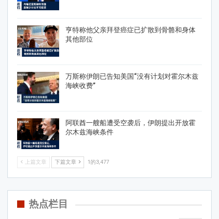
亨特称他父亲拜登癌症已扩散到骨骼和身体
其他部位
万斯称伊朗已告知美国“没有计划对霍尔木兹
海峡收费”
阿联酋一艘船遭受空袭后，伊朗提出开放霍
尔木兹海峡条件
上篇文章
下篇文章
1的3,477
热点栏目