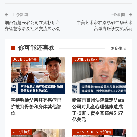
上条新闻
下条新闻
烟台智慧云谷公司在洛杉矶举
中美艺术家在洛杉矶中华艺术
办智慧家居及社区交流展示会
宫举办座谈交流活动
你可能还喜欢
更多作者
JOE BIDEN拜登
BUSINESS商业
亨特称他父亲拜登癌症已
新墨西哥州法院裁定Meta
扩散到骨骼和身体其他部
公司对儿童心理健康造成
位
了损害，责令其赔偿5.67
亿美元
GOP共和党
DONALD TRUMP特朗普