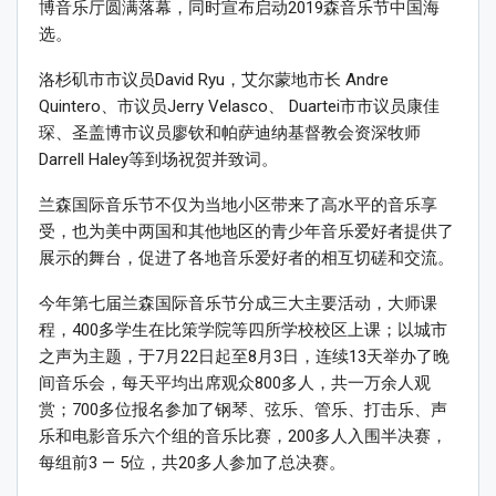
博音乐厅圆满落幕，同时宣布启动2019森音乐节中国海
选。
洛杉矶市市议员David Ryu，艾尔蒙地市长 Andre
Quintero、市议员Jerry Velasco、 Duartei市市议员康佳
琛、圣盖博市议员廖钦和帕萨迪纳基督教会资深牧师
Darrell Haley等到场祝贺并致词。
兰森国际音乐节不仅为当地小区带来了高水平的音乐享
受，也为美中两国和其他地区的青少年音乐爱好者提供了
展示的舞台，促进了各地音乐爱好者的相互切磋和交流。
今年第七届兰森国际音乐节分成三大主要活动，大师课
程，400多学生在比策学院等四所学校校区上课；以城市
之声为主题，于7月22日起至8月3日，连续13天举办了晚
间音乐会，每天平均出席观众800多人，共一万余人观
赏；700多位报名参加了钢琴、弦乐、管乐、打击乐、声
乐和电影音乐六个组的音乐比赛，200多人入围半决赛，
每组前3 — 5位，共20多人参加了总决赛。