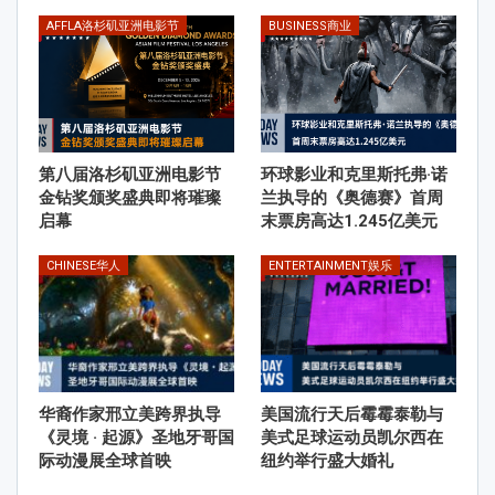
AFFLA洛杉矶亚洲电影节
BUSINESS商业
第八届洛杉矶亚洲电影节
环球影业和克里斯托弗·诺
金钻奖颁奖盛典即将璀璨
兰执导的《奥德赛》首周
启幕
末票房高达1.245亿美元
CHINESE华人
ENTERTAINMENT娱乐
华裔作家邢立美跨界执导
美国流行天后霉霉泰勒与
《灵境 · 起源》圣地牙哥国
美式足球运动员凯尔西在
际动漫展全球首映
纽约举行盛大婚礼