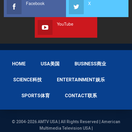
Facebook
X
YouTube
HOME
USA美国
BUSINESS商业
SCIENCE科技
ENTERTAINMENT娱乐
SPORTS体育
CONTACT联系
© 2004-2026 AMTV USA | All Rights Reserved | American
Multimedia Television USA |