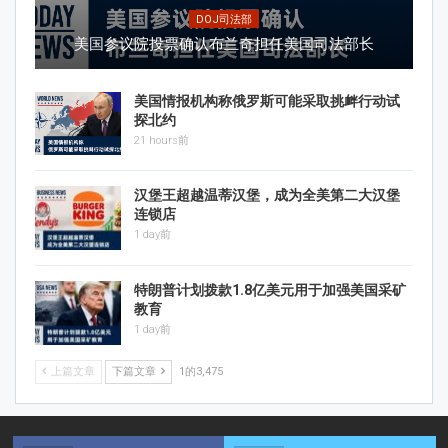
DOJ司法部
美国参议院投票确认布兰奇担任美国司法部长
美国情报机构称俄罗斯可能采取挑衅行动试
探北约
21 hours前
汉堡王超越温蒂汉堡，成为全美第二大汉堡
连锁店
1 day前
特朗普计划拨款1.8亿美元用于加强美国采矿
教育
1 day前
上篇文章
下篇文章
1的3,475