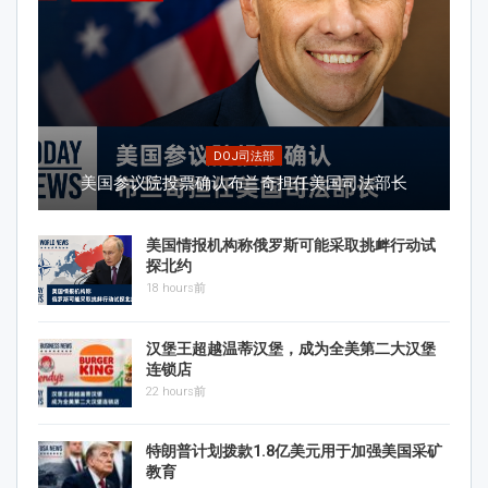
DOJ司法部
美国参议院投票确认布兰奇担任美国司法部长
美国情报机构称俄罗斯可能采取挑衅行动试
探北约
18 hours前
汉堡王超越温蒂汉堡，成为全美第二大汉堡
连锁店
22 hours前
特朗普计划拨款1.8亿美元用于加强美国采矿
教育