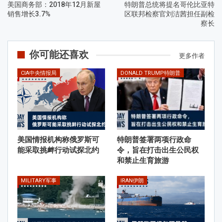
美国商务部：2018年12月新屋
特朗普总统将提名哥伦比亚特
销售增长3.7%
区联邦检察官刘洁茜担任副检
察长
你可能还喜欢
更多作者
CIA中央情报局
DONALD TRUMP特朗普
美国情报机构称俄罗斯可
特朗普签署两项行政命
能采取挑衅行动试探北约
令，旨在打击出生公民权
和禁止生育旅游
MILITARY军事
IRAN伊朗