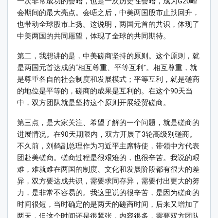
一次非常成功的会晤，也是一次历史性会晤，成为G20峰
会期间的最大亮点。会晤之后，中美两国股市止跌回升，
也带动全球股市上扬。这说明，两国元首的共识，体现了
中美两国的共同愿望，体现了全球的共同期待。
第二，我想讲的是，中美磋商坚持的原则。这个原则，就
是两国元首达成的“相互尊重、平等互利”。相互尊重，就
是尊重各自的社会制度和发展模式；平等互利，就是磋商
的地位是平等的，磋商的成果是互利的。在这个90天当
中，双方团队就是坚持这个原则开展经贸磋商。
第三点，是大家关注、希望了解的一个问题，就是磋商的
进展情况。在90天期限内，双方开展了3轮高级别磋商。
不久前，刘鹤副总理作为习近平主席特使，带领中方代表
团赴美磋商。磋商过程是很艰难的，也很辛苦。我说的艰
难，难就难在两国的制度、文化和发展阶段都有很大的差
异，双方要达成共识，需要求同存异，需要付出更大的努
力，是非常不容易的。我这里说的很辛苦，是因为磋商的
时间很短，当时确定的是两天的磋商时间，后来又增加了
两天，但这个时间还是很紧张，内容很多，需要双方团队