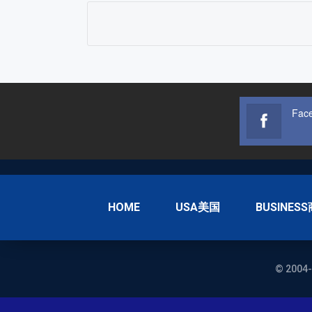
Fac
HOME
USA美国
BUSINES
© 2004-