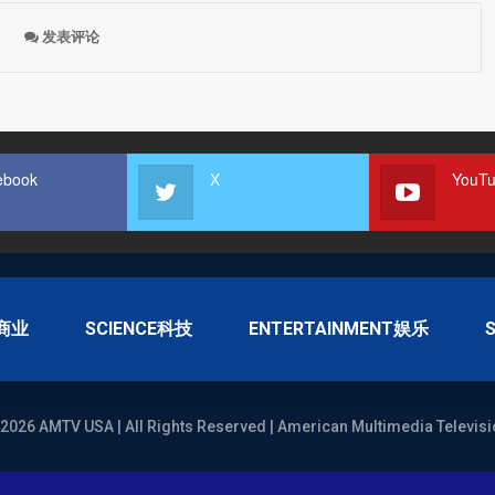
发表评论
ebook
X
YouT
S商业
SCIENCE科技
ENTERTAINMENT娱乐
2026 AMTV USA | All Rights Reserved | American Multimedia Televisi