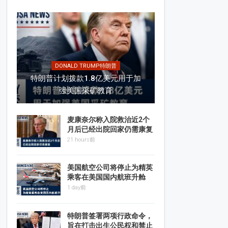
DONALD TRUMP特朗普
特朗普计划拨款1.8亿美元用于加
强美国采矿教育
麦康奈尔称入院救治近2个
月后已经出院回家仍需康复
21 hours前
美国航空公司将停止为精英
乘客在美国国内航班升舱
1 day前
特朗普签署两项行政命令，
旨在打击出生公民权和禁止