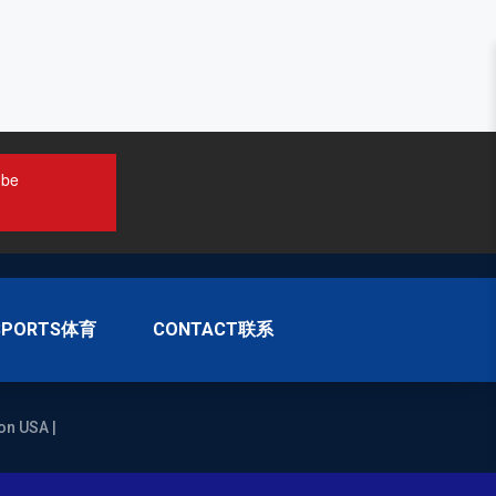
ube
SPORTS体育
CONTACT联系
on USA |