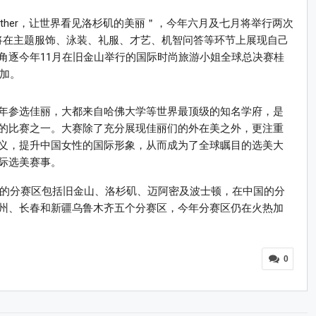
ether，让世界看见洛杉矶的美丽＂，今年六月及七月将举行两次
们将在主题服饰、泳装、礼服、才艺、机智问答等环节上展现自己
角逐今年11月在旧金山举行的国际时尚旅游小姐全球总决赛桂
参加。
年参选佳丽，大都来自哈佛大学等世界最顶级的知名学府，是
的比赛之一。大赛除了充分展现佳丽们的外在美之外，更注重
义，提升中国女性的国际形象，从而成为了全球瞩目的选美大
际选美赛事。
国的分赛区包括旧金山、洛杉矶、迈阿密及波士顿，在中国的分
州、长春和新疆乌鲁木齐五个分赛区，今年分赛区仍在火热加
0