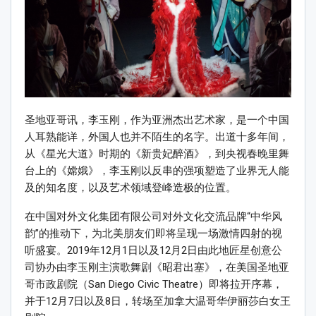
圣地亚哥讯，李玉刚，作为亚洲杰出艺术家，是一个中国
人耳熟能详，外国人也并不陌生的名字。出道十多年间，
从《星光大道》时期的《新贵妃醉酒》，到央视春晚里舞
台上的《嫦娥》，李玉刚以反串的强项塑造了业界无人能
及的知名度，以及艺术领域登峰造极的位置。
在中国对外文化集团有限公司对外文化交流品牌“中华风
韵”的推动下，为北美朋友们即将呈现一场激情四射的视
听盛宴。2019年12月1日以及12月2日由此地匠星创意公
司协办由李玉刚主演歌舞剧《昭君出塞》，在美国圣地亚
哥市政剧院（San Diego Civic Theatre）即将拉开序幕，
并于12月7日以及8日，转场至加拿大温哥华伊丽莎白女王