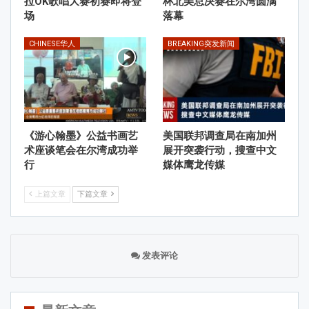
拉OK歌唱大赛初赛即将登
杯北美总决赛在尔湾圆满
场
落幕
CHINESE华人
BREAKING突发新闻
《游心翰墨》公益书画艺
美国联邦调查局在南加州
术座谈笔会在尔湾成功举
展开突袭行动，搜查中文
行
媒体鹰龙传媒
上篇文章
下篇文章
发表评论