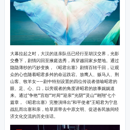
大幕拉起之时，大汉的送亲队伍已经行至胡汉交界，光影
交叠下，剧情闪回至掖庭选秀，再穿越回家乡楚地。通过
隐隐薄纱的巧妙变换，《昭君出塞》剧情百转千回，让观
众的心也随着昭君多舛的命运跌宕。放鹰人、贩马人、荆
山客、牧羊女——剧中特别设置的四位传说者借喻昭君的
眼、足、心、口，以旁观者的角度讲昭君的故事娓娓道
来。通过“争艳”“宫怨”“对局”“迎亲”“光阴”“灵山”“翱翔”七个
篇章，《昭君出塞》完整演绎出“和平使者”王昭君为宁息
战乱而出塞和亲，给草原带去中原文明、促进各民族间经
济文化交流的历史佳话。