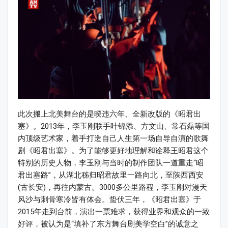
此次搬上北美舞台的是暌违六年、全新改版的《昭君出
塞》。2013年，李玉刚联手叶锦添、方文山、常石磊等国
内顶级艺术家，着手打造自己人生第一场自导自演的歌舞
剧《昭君出塞》。为了能够更好地理解和诠释王昭君这个
特别的历史人物，李玉刚与当时的制作团队一道重走“昭
君出塞路”，从湖北秭归昭君故里一路向北，至陕西西安
(古长安)，再往内蒙古。3000多公里路程，李玉刚对漫天
风沙与刺骨寒冷皆有体会。蛰伏三年，《昭君出塞》于
2015年走到台前，演出一票难求，获得业界和观众的一致
好评，被认为是“填补了东方舞台剧美学空白”的诚意之