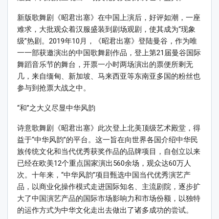
新版歌舞剧《昭君出塞》在中国上演后，好评如潮，一座
难求，大批观众着汉服盛装到剧场观剧，使其成为“现象
级”热剧。2019年10月，《昭君出塞》登陆曼谷，作为唯
一一部获邀演出的中国歌舞剧作品，登上第21届曼谷国际
舞蹈音乐节的舞台，开票一小时两场演出的票便所剩无
几，来自缅甸、新加坡、马来西亚等东南亚多国的粉丝也
参与到抢票大战之中。
“和”之大义尽显中华风韵
诗意歌舞剧《昭君出塞》此次登上北美顶级艺术殿堂，得
益于“中华风韵”的平台。这一旨在向世界各国介绍中华民
族传统文化和当代优秀获奖作品的品牌项目，自创立以来
已经在欧美12个重点国家演出560余场，观众达60万人
次。十年来，“中华风韵”项目甄选中国当代优秀演艺产
品，以商业化操作模式走进国际知名、主流剧院，逐步扩
大了中国演艺产品的国际市场影响力和市场份额，以独特
的运作方式为中华文化走出去做出了诸多成功的尝试。