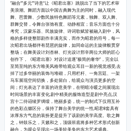
“融合”“多元”“诗意”让《昭君出塞》跳脱出了当下的艺术审
美浪潮。舞蹈方面以中国古典舞为主的同时，融入现代
舞、芭蕾舞、少数民族特色舞蹈等元素，独舞、双人舞、
群舞交替，令舞台张弛有度、动静相宜；音乐方面也十分
考究，汉蒙乐器、民族旋律、诗词歌赋皆被融入剧中，风
格的多样使整部剧作丰满充实，而作为昭君的符号，每一
次昭君出场都伴有琵琶的旋律，如同命运的主旋律般贯穿
整场；在舞美设计刘杏林、灯光设计邢辛两位大师的匠心
创作下，《昭君出塞》对设计追逐“极简的奢华”，完全以
至简至纯的东方唯美风格带给观众耳目一新的视觉感受,去
掉了过多华丽的装饰与堆砌，只用栏杆、一角宫廷、一架
马车展现空间切换，多处留白，给观众与演员更多的空
间；灯光表达了丰富的诗意美学，在明暗冷暖之间展现出
时间场景的丰富变化;剧中精美的服饰造型是剧中亮点,汉
宫十二待诏绫罗绸缎，艳丽多姿，统一的制式下仅用互补
的色彩点缀区分，保持了舞台美学的统一性,昭君8套具有
浓厚东方气息的装扮更是提升了该剧的美学高度。歌之舞
之，钟鼓乐之，天籁和之，顶级班底将多种艺术形式创新
融合，为观众呈现出一场美轮美奂的东方艺术盛典。