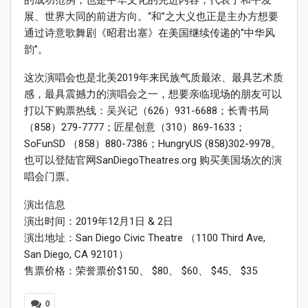
的成功范例，也是中华文化的先进内容，代表了和平发
展、世界大同的前进方向。“和”之大义也正是主办方想要
通过诗意歌舞剧《昭君出塞》在美国继续传递的“中华风
韵”。
这次演唱会也是北美2019年来民族气质最浓、最具艺术质
感，最具震撼力的演唱会之一，想要亲临现场的朋友可以
打以下购票热线：吴兴记（626）931-6688；长青书局
（858）279-7777；匠星创意（310）869-1633；
SoFunSD （858）880-7386；HungryUS (858)302-9978。
也可以登陆官网SanDiegoTheatres.org 购买美国场次的演
唱会门票。
演出信息
演出时间：2019年12月1日 & 2日
演出地址：San Diego Civic Theatre （1100 Third Ave,
San Diego, CA 92101）
售票价格：荣誉票价$150、 $80、 $60、 $45、 $35
0