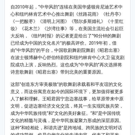
自2010年起，“中华风韵”连续在美国华盛顿肯尼迪艺术中
心和纽约林肯艺术中心推出舞剧《丝路花雨》《牡丹亭》
《一把酸枣》《清明上河图》《鄂尔多斯婚礼》《十里红
妆》《花木兰》《沙湾往事》等，在美国主流社会引起巨
大反响，《纽约时报》的记者更是给出了“90分钟的舞剧
已经成为中国的文化名片”的极高评价。2019年初，借
由“中华风韵”的平台，中国歌剧舞剧院舞剧《昭君出塞》
在波士顿博赫中心舒伯特剧院和纽约林肯中心大卫·寇克剧
院成功上演，反响热烈。这也成为“中华风韵”再次选择将
诗意歌舞剧《昭君出塞》带到北美的重要原因。
这部“创造东方审美极致”的歌舞剧承载着和平友谊的文化
意义，而这份寓意在如今的国际环境下，更加值得被更多
人了解和理解。王昭君因宁息边塞战事，给草原带来中原
文明，促进边塞经济文化交流，终其一生实现民族共荣，
成为中华民族传统“和”文化的美好象征。“和”是中国传统
文化的精髓与灵魂，是中华民族凝聚力形成的深层原因。
这种“和睦相处，和谐共进”是跨地域、跨民族的文明对话