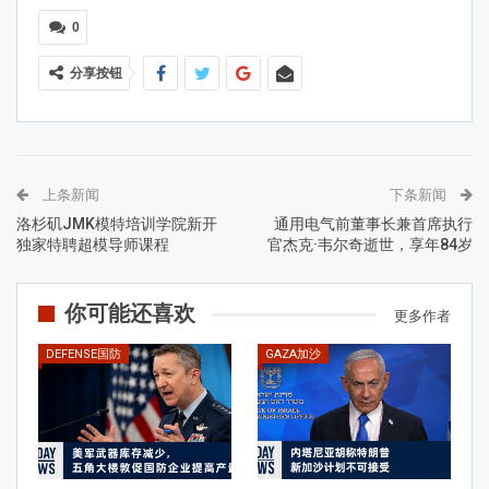
0
分享按钮
上条新闻
下条新闻
洛杉矶JMK模特培训学院新开
通用电气前董事长兼首席执行
独家特聘超模导师课程
官杰克·韦尔奇逝世，享年84岁
你可能还喜欢
更多作者
DEFENSE国防
GAZA加沙