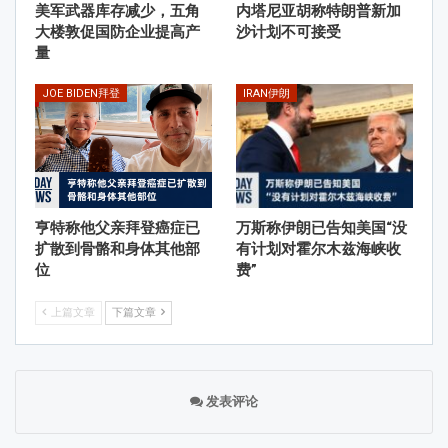
美军武器库存减少，五角
内塔尼亚胡称特朗普新加
大楼敦促国防企业提高产
沙计划不可接受
量
JOE BIDEN拜登
IRAN伊朗
亨特称他父亲拜登癌症已
万斯称伊朗已告知美国“没
扩散到骨骼和身体其他部
有计划对霍尔木兹海峡收
位
费”
上篇文章
下篇文章
发表评论