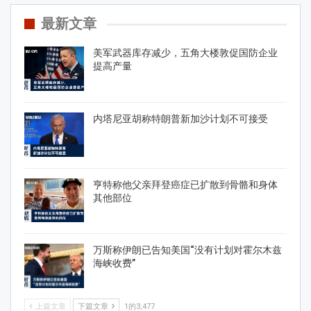
最新文章
美军武器库存减少，五角大楼敦促国防企业
提高产量
内塔尼亚胡称特朗普新加沙计划不可接受
亨特称他父亲拜登癌症已扩散到骨骼和身体
其他部位
万斯称伊朗已告知美国“没有计划对霍尔木兹
海峡收费”
上篇文章
下篇文章
1的3,477