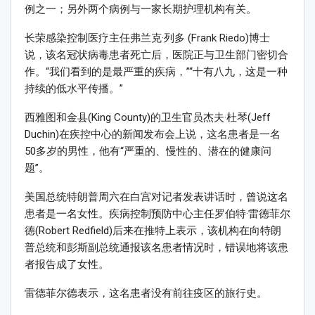
例之一；另外两个病例与一家长期护理机构有关。
长荣感染控制医疗主任弗兰克·列多 (Frank Riedo)博士
说，该名冠状病毒患者死亡后，医院正与卫生部门密切合
作。“我们看到的是最严重的疾病，”“十有八九，这是一种
持续的低水平传播。”
西雅图和金县(King County)的卫生官员杰夫·杜琴(Jeff
Duchin)在疾控中心的新闻发布会上说，这名患者是一名
50多岁的男性，他有“严重的、慢性的、潜在的健康问
题”。
美国总统特朗普周六在白宫对记者发表讲话时，曾说这名
患者是一名女性。疾病控制预防中心主任罗伯特·雷德菲尔
德(Robert Redfield)后来在推特上表示，该机构在向特朗
普总统和彭斯副总统通报该名患者情况时，错误地将该患
者报告成了女性。
雷德菲尔德表示，这名患者没有前往疫区的旅行史。