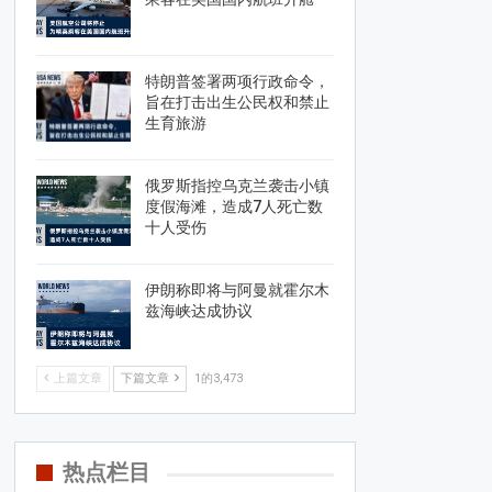
特朗普签署两项行政命令，
旨在打击出生公民权和禁止
生育旅游
俄罗斯指控乌克兰袭击小镇
度假海滩，造成7人死亡数
十人受伤
伊朗称即将与阿曼就霍尔木
兹海峡达成协议
上篇文章
下篇文章
1的3,473
热点栏目