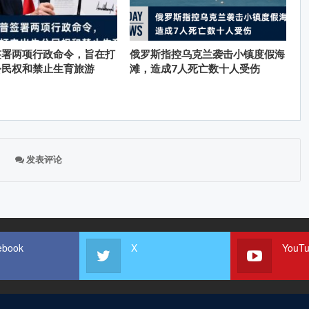
签署两项行政命令，旨在打
俄罗斯指控乌克兰袭击小镇度假海
公民权和禁止生育旅游
滩，造成7人死亡数十人受伤
发表评论
ebook
X
YouT