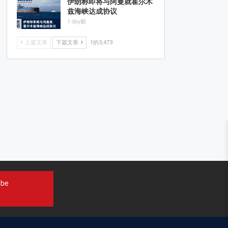
伊朗称即将与阿曼就霍尔木
兹海峡达成协议
1 day前
上篇文章
下篇文章
1的3,473
ube