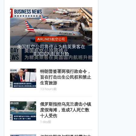
AIRLINES航空公司
美国航空公司将停止为精英乘客在
美国国内航班升舱
特朗普签署两项行政命令，
旨在打击出生公民权和禁止
生育旅游
13 hours前
俄罗斯指控乌克兰袭击小镇
度假海滩，造成7人死亡数
十人受伤
1 day前