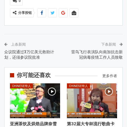
0
分享按钮
上条新闻
下条新闻
众议院通过3万亿美元救助计
雷鸟飞行表演队向南加抗击新
划，还须参议院批准
冠病毒疫情工作人员致敬
你可能还喜欢
更多作者
CHINESE华人
CHINESE华人
亚洲茶饮及烘焙品牌奈雪
第32届大专杯流行歌曲卡