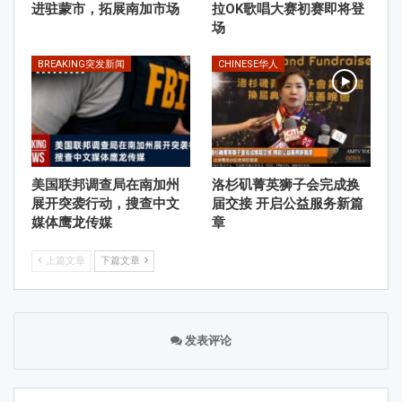
进驻蒙市，拓展南加市场
拉OK歌唱大赛初赛即将登
场
BREAKING突发新闻
CHINESE华人
美国联邦调查局在南加州
洛杉矶菁英狮子会完成换
展开突袭行动，搜查中文
届交接 开启公益服务新篇
媒体鹰龙传媒
章
上篇文章
下篇文章
发表评论