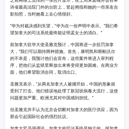
之前网络上流传的一张照片显示，在上周末孟晚舟曾在卑
诗省最高法院门外的台阶上，竖起拇指和她的一些亲友合
影拍照，当时她看上去心情很好。
“华为对裁决感到失望，”华为在一份声明中表示。“我们希
望加拿大的司法系统最终能证明孟女士的清白。”
前加拿大驻华大使圣雅克预计，中国将进一步惩罚加拿
大，“我们可以期待两种措施。首先，康明凯和斯帕沃尔
的不幸是，我预计他们会宣布，这些案件将进入审判程
序，把他们从监狱里释放出来将变得更加困难。在商业方
面，他们希望取消合同，取消出口。
圣雅克表示，“从两名加拿大人被捕开始，中国的形象就
受到了打击。他们错误地处理了新冠状病毒大流行，这使
问题更加严重。欧洲尤其对中国感到担忧。”
但圣雅克并不认为北京会切断对加拿大的医疗供应，因为
那会引起国际社会的强烈抗议。
加拿大官员强调说，加拿大的司法系统是独立的。据加拿