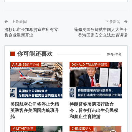
上条新闻
下条新闻
洛杉矶市长加希提宣布所有零
蓬佩奥国务卿就中国人大关于
售企业重新开业
香港国家安全立法发表讲话
你可能还喜欢
更多作者
AIRLINES航空公司
DONALD TRUMP特朗普
美国航空公司将停止为精
特朗普签署两项行政命
英乘客在美国国内航班升
令，旨在打击出生公民权
舱
和禁止生育旅游
MILITARY军事
CHINESE华人