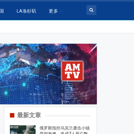
美国
LA洛杉矶
更多
最新文章
俄罗斯指控乌克兰袭击小镇
度假海滩，造成7人死亡数