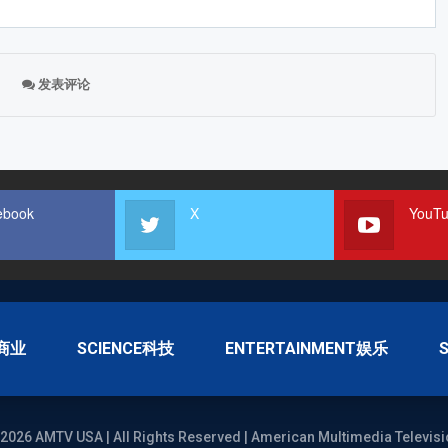
发表评论
ebook
X
YouT
S商业
SCIENCE科技
ENTERTAINMENT娱乐
2026 AMTV USA | All Rights Reserved | American Multimedia Televisi