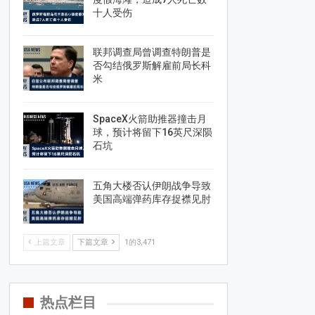
十人受伤
联邦调查局曾调查特朗普是
否勾结俄罗斯解雇前局长科
米
SpaceX火箭助推器撞击月
球，预计将留下16英尺深陨
石坑
五角大楼否认伊朗战争导致
美国高端弹药库存捉襟见肘
上篇文章
下篇文章
1的3,471
热点栏目