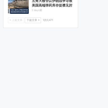
五角大楼否认伊朗战争导致
美国高端弹药库存捉襟见肘
2 days前
上篇文章
下篇文章
1的3,471