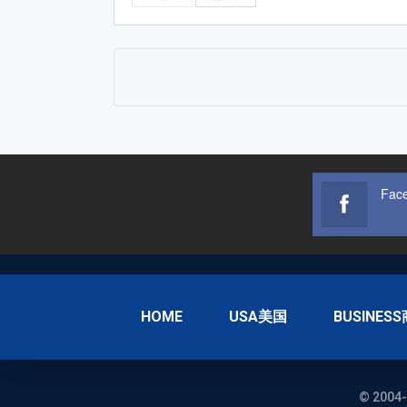
Fac
HOME
USA美国
BUSINES
© 2004-