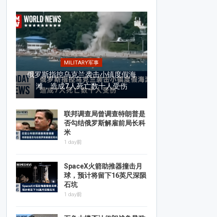
MILITARY军事
俄罗斯指控乌克兰袭击小镇度假海
滩，造成7人死亡数十人受伤
联邦调查局曾调查特朗普是
否勾结俄罗斯解雇前局长科
米
1 day前
SpaceX火箭助推器撞击月
球，预计将留下16英尺深陨
石坑
1 day前