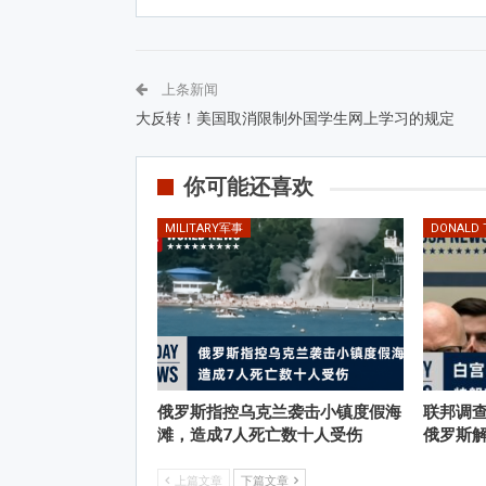
上条新闻
大反转！美国取消限制外国学生网上学习的规定
你可能还喜欢
MILITARY军事
DONALD
俄罗斯指控乌克兰袭击小镇度假海
联邦调
滩，造成7人死亡数十人受伤
俄罗斯
上篇文章
下篇文章