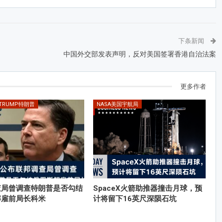
下条新闻
中国外交部发表声明，反对美国签署香港自治法案
更多作者
 TRUMP特朗普
NASA美国宇航局
查局曾调查特朗普是否勾结
SpaceX火箭助推器撞击月球，预
解雇前局长科米
计将留下16英尺深陨石坑