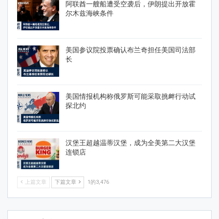
阿联酋一艘船遭受空袭后，伊朗提出开放霍
尔木兹海峡条件
美国参议院投票确认布兰奇担任美国司法部
长
美国情报机构称俄罗斯可能采取挑衅行动试
探北约
汉堡王超越温蒂汉堡，成为全美第二大汉堡
连锁店
上篇文章
下篇文章
1的3,476