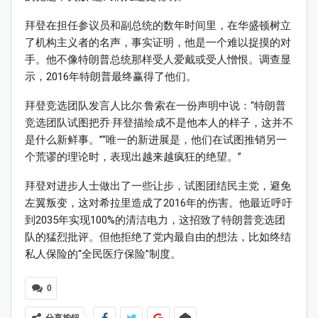
拜登在担任参议员和副总统的数年时间里，在华盛顿树立
了机构主义者的名声，事实证明，他是一个难以捉摸的对
手。他不像特朗普总统那样受人爱戴或受人憎恨。调查显
示，2016年特朗普最终赢得了他们。
拜登竞选团队发言人比尔·鲁索在一份声明中说：“特朗普
竞选团队试图把乔·拜登描绘成不是他本人的样子，这并不
是什么新鲜事。”“唯一的新进展是，他们在试图推销另一
个荒谬的理论时，表现出越来越疯狂的绝望。”
拜登对进步人士做出了一些让步，试图团结民主党，避免
左翼叛变，这对希拉里造成了2016年的伤害。他最近呼吁
到2035年实现100%的清洁电力，这招致了特朗普竞选团
队的猛烈批评。但他拒绝了党内最自由的想法，比如终结
私人保险的“全民医疗保险”制度。
0