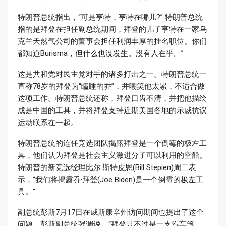
特朗普总统指出，“可是亨特，亨特在哪儿?” 特朗普总统
指的是拜登在担任副总统期间，拜登的儿子亨特在一家乌
克兰天然气公司的董事会担任利润丰厚的挂名职位。你们
都知道Burisma，但什么也没发生。没有人在乎。”
这是共和党对民主党对手的诸多打击之一。特朗普总统一
直称78岁的拜登为“瞌睡的乔”，并嘲笑他太累，不适合做
这项工作。特朗普总统还称，拜登口齿不清，并把他描绘
成是中国的工具，并将拜登支持近期美国各地的示威抗议
运动联系在一起。
特朗普总统的连任竞选团队揭露拜登是一个倒霉的极左工
具，他们认为拜登是社会主义激进分子可以利用的空船。
特朗普的新竞选经理比尔·斯特皮恩(Bill Stepien)周二表
示，“我们将揭露乔·拜登(Joe Biden)是一个倒霉的极左工
具。”
副总统彭斯7月17日在威斯康辛州访问期间也提出了这个
问题。彭斯副总统强调说，“拜登只不过是一支汽车笔，