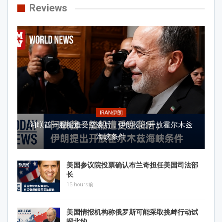
Reviews
IRAN伊朗
阿联酋一艘船遭受空袭后，伊朗提出开放霍尔木兹
海峡条件
美国参议院投票确认布兰奇担任美国司法部
长
15 hours前
美国情报机构称俄罗斯可能采取挑衅行动试
探北约