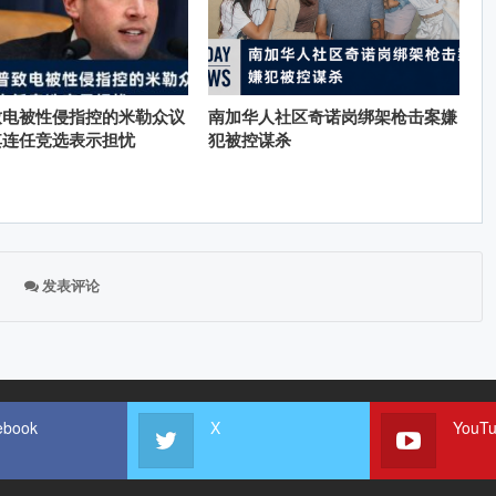
致电被性侵指控的米勒众议
南加华人社区奇诺岗绑架枪击案嫌
其连任竞选表示担忧
犯被控谋杀
发表评论
ebook
X
YouT