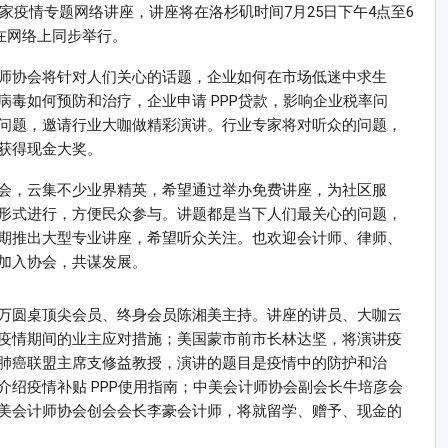
家疫情专题网络讲座，讲座将在洛杉矶时间7月25日下午4点至6
点在网络上同步举行。
师协会将针对人们关心的话题，企业如何在市场低迷中求生
毒如何预防和治疗，企业申请 PPP贷款，影响企业税率问
问题，邀请行业大咖做精彩演讲。行业专家将对听众的问题，
获得现金大奖。
会，云集不少业界精英，希望通过举办免费讲座，为社区服
形式进行，方便民众参与。讲题都是当下人们最关心的问题，
期推出大型专业讲座，希望听众关注。也欢迎会计师、律师、
加入协会，共谋发展。
万圆桌顶尖会员、终身会员陈湘美主持。讲座的讲员、大咖云
疫情期间的业主应对措施；美国蒙市前市长林达坚，将演讲疫
肺癌联盟主席支修益教授，演讲的题目是疫情中的防护和治
绍疫情补贴 PPP使用指南；中美会计师协会副会长牛培彦会
美会计师协会创会会长李豪会计师，将就留学、赠予、现金的