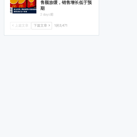
售额放缓，销售增长低于预
期
2 days前
上篇文章
下篇文章
1的3,471