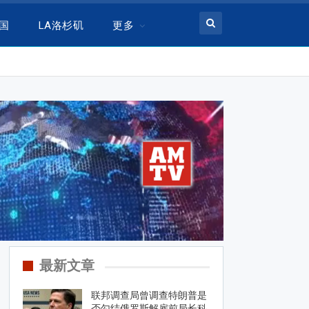
美国
LA洛杉矶
更多
最新文章
联邦调查局曾调查特朗普是
否勾结俄罗斯解雇前局长科