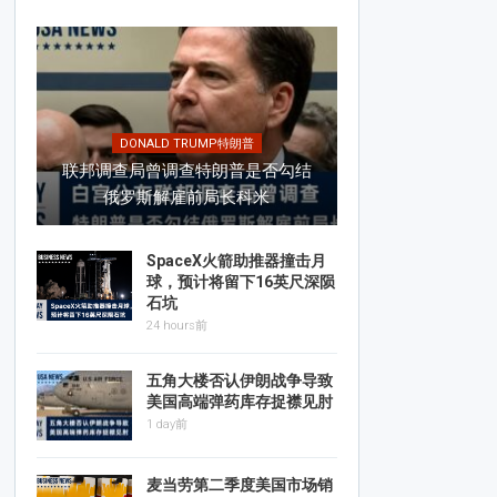
DONALD TRUMP特朗普
联邦调查局曾调查特朗普是否勾结
俄罗斯解雇前局长科米
SpaceX火箭助推器撞击月
球，预计将留下16英尺深陨
石坑
24 hours前
五角大楼否认伊朗战争导致
美国高端弹药库存捉襟见肘
1 day前
麦当劳第二季度美国市场销