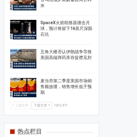
米
SpaceX火箭助推器撞击月
球，预计将留下16英尺深陨
石坑
五角大楼否认伊朗战争导致
美国高端弹药库存捉襟见肘
麦当劳第二季度美国市场销
售额放缓，销售增长低于预
期
上篇文章
下篇文章
1的3,471
热点栏目