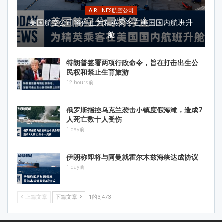
AIRLINES航空公司
美国航空公司将停止为精英乘客在美国国内航班升
舱
特朗普签署两项行政命令，旨在打击出生公
民权和禁止生育旅游
12 hours前
俄罗斯指控乌克兰袭击小镇度假海滩，造成7
人死亡数十人受伤
1 day前
伊朗称即将与阿曼就霍尔木兹海峡达成协议
1 day前
上篇文章
下篇文章
1的3,473