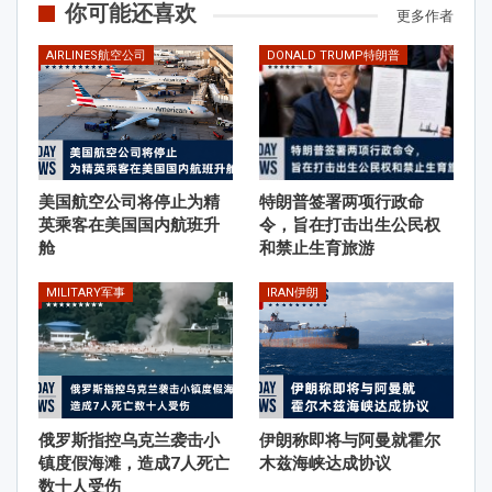
你可能还喜欢
更多作者
AIRLINES航空公司
DONALD TRUMP特朗普
美国航空公司将停止为精
特朗普签署两项行政命
英乘客在美国国内航班升
令，旨在打击出生公民权
舱
和禁止生育旅游
MILITARY军事
IRAN伊朗
俄罗斯指控乌克兰袭击小
伊朗称即将与阿曼就霍尔
镇度假海滩，造成7人死亡
木兹海峡达成协议
数十人受伤