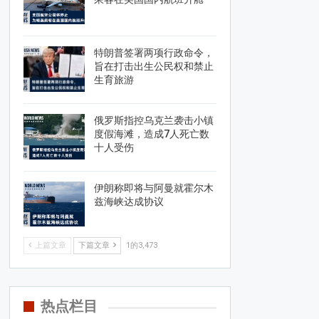
特朗普签署两项行政命令，
旨在打击出生公民权和禁止
生育旅游
俄罗斯指控乌克兰袭击小镇
度假海滩，造成7人死亡数
十人受伤
伊朗称即将与阿曼就霍尔木
兹海峡达成协议
上篇文章
下篇文章
1的3,473
热点栏目