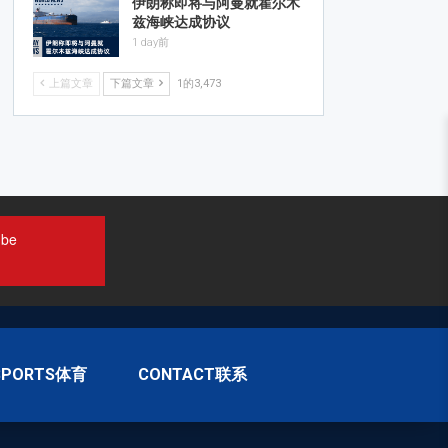
伊朗称即将与阿曼就霍尔木
兹海峡达成协议
1 day前
上篇文章
下篇文章
1的3,473
ube
SPORTS体育
CONTACT联系