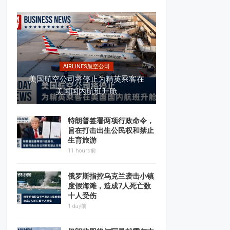
AIRLINES航空公司
美国航空公司将停止为精英乘客在
美国国内航班升舱
特朗普签署两项行政命令，
旨在打击出生公民权和禁止
生育旅游
11 hours前
俄罗斯指控乌克兰袭击小镇
度假海滩，造成7人死亡数
十人受伤
1 day前