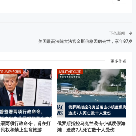
下条新闻
美国最高法院大法官金斯伯格因病去世，享年87岁
更多作者
 TRUMP特朗普
MILITARY军事
签署两项行政命令，旨在打
俄罗斯指控乌克兰袭击小镇度假海
公民权和禁止生育旅游
滩，造成7人死亡数十人受伤