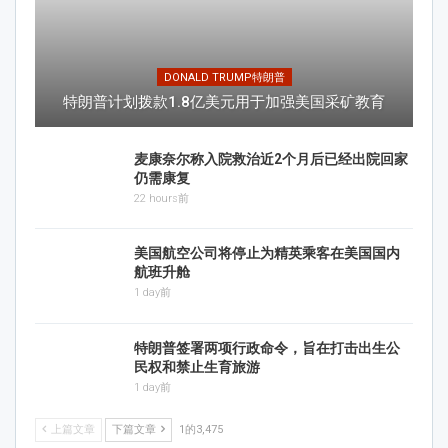
DONALD TRUMP特朗普
特朗普计划拨款1.8亿美元用于加强美国采矿教育
麦康奈尔称入院救治近2个月后已经出院回家
仍需康复
22 hours前
美国航空公司将停止为精英乘客在美国国内
航班升舱
1 day前
特朗普签署两项行政命令，旨在打击出生公
民权和禁止生育旅游
1 day前
上篇文章
下篇文章
1的3,475