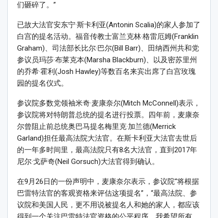
们砸碎了。”
已故大法官安东宁·斯卡利亚(Antonin Scalia)的家人参加了
白宫的提名活动。福音传教士富兰克林·格雷厄姆(Franklin
Graham)、司法部长比尔·巴尔(Bill Barr)、田纳西州共和党
参议员玛莎·布莱克本(Marsha Blackburn)、以及密苏里州
的乔希·霍利(Josh Hawley)等数百名来宾出席了白宫玫瑰
园的提名仪式。
参议院多数党领袖米奇·麦康奈尔(Mitch McConnell)表示，
参议院将对特朗普总统的提名进行投票。四年前，麦康奈
尔曾阻止前总统奥巴马提名梅里克·加兰德(Merrick
Garland)担任最高法院大法官。在斯卡利亚大法官去世后
的一年多时间里，最高法院只有8名大法官，直到2017年
尼尔·戈萨奇(Neil Gorsuch)大法官得到确认。
在9月26日的一份声明中，麦康奈尔表示，参议院“将根据
巴雷特法官的客观资格来评估这项提名”，“最高法院、参
议院和美国人民，更不用说被提名人和她的家人，都应该
得到一个关注巴雷特法官资格的公平程序。我希望所有