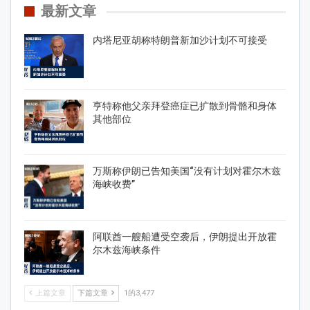
最新文章
内塔尼亚胡称特朗普新加沙计划不可接受
亨特称他父亲拜登癌症已扩散到骨骼和身体
其他部位
万斯称伊朗已告知美国“没有计划对霍尔木兹
海峡收费”
阿联酋一艘船遭受空袭后，伊朗提出开放霍
尔木兹海峡条件
上篇文章
下篇文章
1的3,477