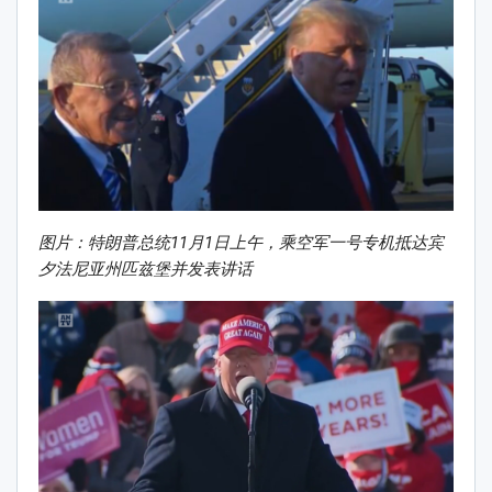
图片：特朗普总统11月1日上午，乘空军一号专机抵达宾
夕法尼亚州匹兹堡并发表讲话