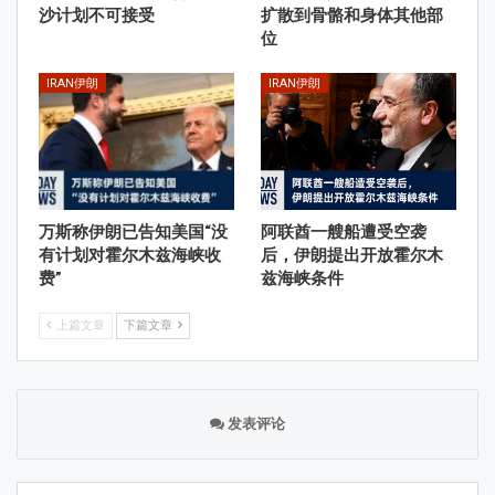
沙计划不可接受
扩散到骨骼和身体其他部
位
IRAN伊朗
IRAN伊朗
万斯称伊朗已告知美国“没
阿联酋一艘船遭受空袭
有计划对霍尔木兹海峡收
后，伊朗提出开放霍尔木
费”
兹海峡条件
上篇文章
下篇文章
发表评论