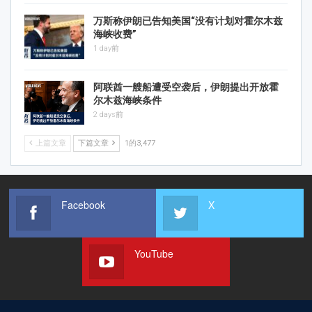
万斯称伊朗已告知美国“没有计划对霍尔木兹
海峡收费”
1 day前
阿联酋一艘船遭受空袭后，伊朗提出开放霍
尔木兹海峡条件
2 days前
上篇文章
下篇文章
1的3,477
Facebook
X
YouTube