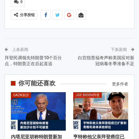
0
分享按钮
上条新闻
下条新闻
拜登民调领先特朗普10个百分
白宫指责福奇声称美国应对新
点，特朗普正在后起直追
冠病毒冬季准备不足
你可能还喜欢
更多作者
GAZA加沙
JOE BIDEN拜登
内塔尼亚胡称特朗普新加
亨特称他父亲拜登癌症已