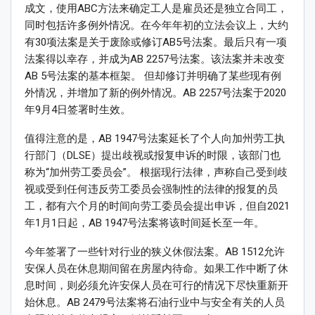
成文，使用ABC方法来确定工人是雇员还是独立合同工，
同时包括许多例外情况。在今年年初的立法会议上，大约
有30项法案是关于废除或修订AB5号法案。最后只有一项
法案得以幸存，并成为AB 2257号法案。该法案并未改变
AB 5号法案的基本框架。 但却修订并明确了某些现有例
外情况，并增加了新的例外情况。AB 2257号法案于2020
年9月4日签署时生效。
值得注意的是，AB 1947号法案延长了个人向加州劳工执
行部门（DLSE）提出歧视或报复申诉的时限，该部门也
称为“加州劳工委员会”。 根据现行法律，声称自己受到歧
视或受到任何违反劳工委员会强制性的法律的报复的员
工，都有六个月的时间向劳工委员会提出申诉，但自2021
年1月1日起，AB 1947号法案将该时间延长至一年。
今年签署了一些针对行业的狭义休假法案。AB 1512允许
安保人员在休息期间留在房屋内待命。如果工作中断了休
息时间，则必须允许安保人员在可行的情况下尽快重新开
始休息。AB 2479号法案将石油行业中与安全有关的人员