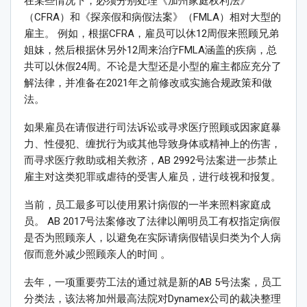
在某些情况下，必须分别处理《加州家庭权利法》
（CFRA）和《探亲假和病假法案》（FMLA）相对大型的
雇主。 例如，根据CFRA，雇员可以休12周假来照顾兄弟
姐妹，然后根据休另外12周来治疗FMLA涵盖的疾病，总
共可以休假24周。不论是大型还是小型的雇主都应充分了
解法律，并准备在2021年之前修改或实施合规政策和做
法。
如果雇员在请假进行司法诉讼或寻求医疗照顾或因家庭暴
力、性侵犯、缠扰行为或其他导致身体或精神上的伤害，
而寻求医疗救助或相关救济，AB 2992号法案进一步禁止
雇主对这类犯罪或虐待的受害人雇员，进行歧视和报复。
当前，员工最多可以使用累计病假的一半来照料家庭成
员。 AB 2017号法案修改了法律以阐明员工有权指定病假
是否为照顾亲人，以避免在实际请病假错误归类为个人病
假而意外减少照顾亲人的时间 。
去年，一项重要劳工法的通过就是新的AB 5号法案，员工
分类法，该法将加州最高法院对Dynamex公司的裁决整理