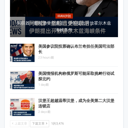
IRAN伊朗
阿联酋一艘船遭受空袭后，伊朗提出开放霍尔木兹
海峡条件
美国参议院投票确认布兰奇担任美国司法部
长
23 hours前
美国情报机构称俄罗斯可能采取挑衅行动试
探北约
1 day前
汉堡王超越温蒂汉堡，成为全美第二大汉堡
连锁店
2 days前
上篇文章
下篇文章
1的3,476