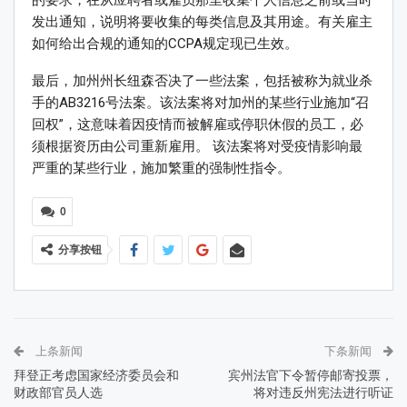
的要求，在从应聘者或雇员那里收集个人信息之前或当时
发出通知，说明将要收集的每类信息及其用途。有关雇主
如何给出合规的通知的CCPA规定现已生效。
最后，加州州长纽森否决了一些法案，包括被称为就业杀
手的AB3216号法案。该法案将对加州的某些行业施加“召
回权”，这意味着因疫情而被解雇或停职休假的员工，必
须根据资历由公司重新雇用。 该法案将对受疫情影响最
严重的某些行业，施加繁重的强制性指令。
0
分享按钮
上条新闻
下条新闻
拜登正考虑国家经济委员会和
宾州法官下令暂停邮寄投票，
财政部官员人选
将对违反州宪法进行听证