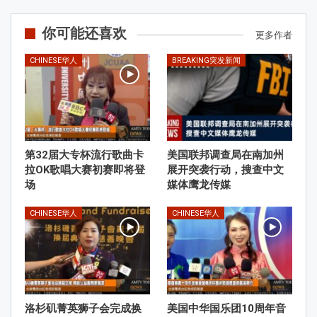
你可能还喜欢
更多作者
CHINESE华人
BREAKING突发新闻
第32届大专杯流行歌曲卡
美国联邦调查局在南加州
拉OK歌唱大赛初赛即将登
展开突袭行动，搜查中文
场
媒体鹰龙传媒
CHINESE华人
CHINESE华人
洛杉矶菁英狮子会完成换
美国中华国乐团10周年音