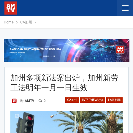
Home
CA加州
加州多项新法案出炉，加州新劳
工法明年一月一日生效
CA加州
INTERVIEW访谈
LA洛杉矶
0
By
AMTV