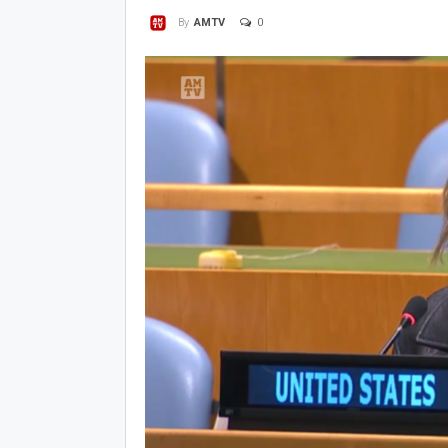
0
By
AMTV