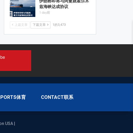
伊朗称即将与阿曼就霍尔木
兹海峡达成协议
1 day前
上篇文章
下篇文章
1的3,473
ube
SPORTS体育
CONTACT联系
on USA |