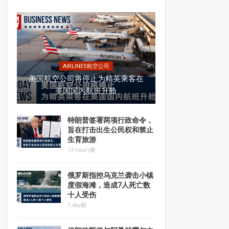
AIRLINES航空公司
美国航空公司将停止为精英乘客在
美国国内航班升舱
特朗普签署两项行政命令，
旨在打击出生公民权和禁止
生育旅游
13 hours前
俄罗斯指控乌克兰袭击小镇
度假海滩，造成7人死亡数
十人受伤
1 day前