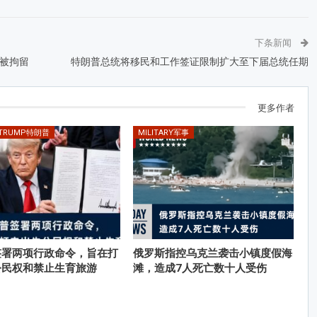
下条新闻
被拘留
特朗普总统将移民和工作签证限制扩大至下届总统任期
更多作者
 TRUMP特朗普
MILITARY军事
签署两项行政命令，旨在打
俄罗斯指控乌克兰袭击小镇度假海
公民权和禁止生育旅游
滩，造成7人死亡数十人受伤