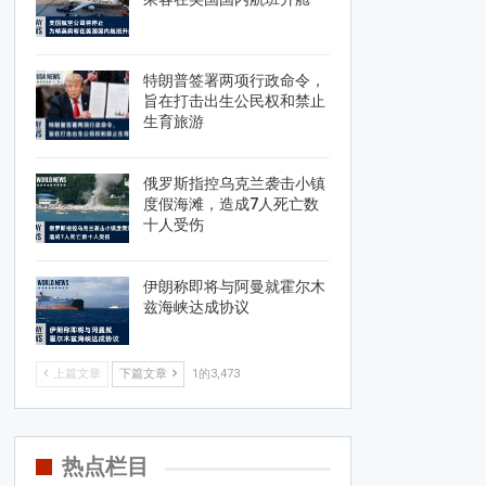
特朗普签署两项行政命令，
旨在打击出生公民权和禁止
生育旅游
俄罗斯指控乌克兰袭击小镇
度假海滩，造成7人死亡数
十人受伤
伊朗称即将与阿曼就霍尔木
兹海峡达成协议
上篇文章
下篇文章
1的3,473
热点栏目