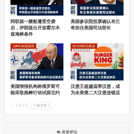
阿联酋一艘船遭受空袭
美国参议院投票确认布兰
后，伊朗提出开放霍尔木
奇担任美国司法部长
兹海峡条件
CIA中央情报局
BUSINESS商业
美国情报机构称俄罗斯可
汉堡王超越温蒂汉堡，成
能采取挑衅行动试探北约
为全美第二大汉堡连锁店
上篇文章
下篇文章
发表评论