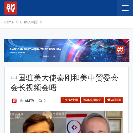
Home
CHINA中国
中国驻美大使秦刚和美中贸委会
会长视频会晤
CHINA中国
DC华盛顿特区
NEWS新闻
0
By
AMTV