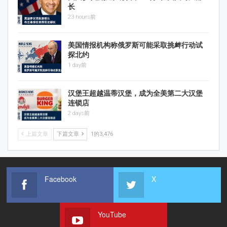
长
23 hours前
美国情报机构称俄罗斯可能采取挑衅行动试
探北约
1 day前
汉堡王超越温蒂汉堡，成为全美第二大汉堡
连锁店
2 days前
上篇文章
下篇文章
1的3,476
Facebook
X
YouTube