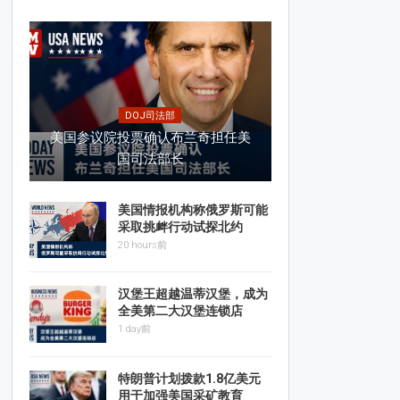
DOJ司法部
美国参议院投票确认布兰奇担任美
国司法部长
美国情报机构称俄罗斯可能
采取挑衅行动试探北约
20 hours前
汉堡王超越温蒂汉堡，成为
全美第二大汉堡连锁店
1 day前
特朗普计划拨款1.8亿美元
用于加强美国采矿教育