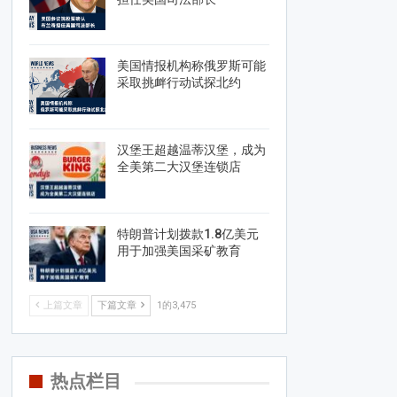
美国情报机构称俄罗斯可能
采取挑衅行动试探北约
汉堡王超越温蒂汉堡，成为
全美第二大汉堡连锁店
特朗普计划拨款1.8亿美元
用于加强美国采矿教育
上篇文章
下篇文章
1的3,475
热点栏目