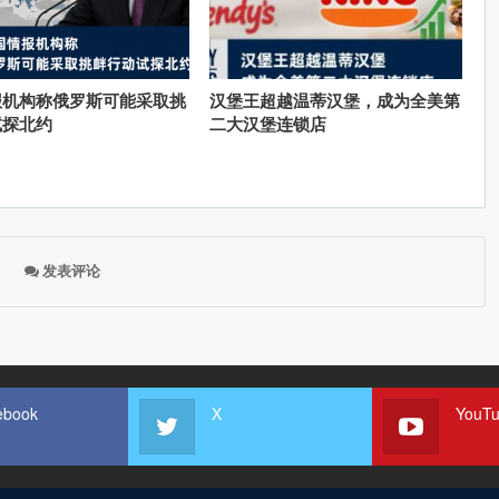
报机构称俄罗斯可能采取挑
汉堡王超越温蒂汉堡，成为全美第
试探北约
二大汉堡连锁店
发表评论
ebook
X
YouT