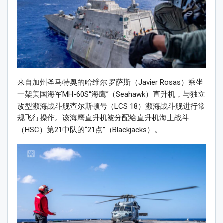
来自加州圣马特奥的哈维尔·罗萨斯（Javier Rosas）乘坐
一架美国海军MH-60S“海鹰”（Seahawk）直升机，与独立
改型濒海战斗舰查尔斯顿号（LCS 18）濒海战斗舰进行常
规飞行操作。该海鹰直升机被分配给直升机海上战斗
（HSC）第21中队的“21点”（Blackjacks）。