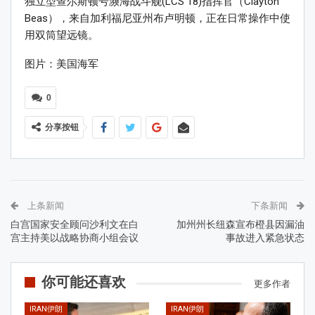
独立型查尔斯顿号濒海战斗舰(LCS 18)指挥官（Clayton
Beas），来自加利福尼亚州布卢明顿，正在日常操作中使
用双筒望远镜。
图片：美国海军
0
分享按钮
上条新闻
下条新闻
白宫国家安全顾问沙利文在白
加州州长纽森宣布橙县因漏油
宫主持美以战略协商小组会议
事故进入紧急状态
你可能还喜欢
更多作者
IRAN伊朗
IRAN伊朗