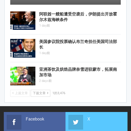
阿联酋一艘船遭受空袭后，伊朗提出开放霍
尔木兹海峡条件
1 day前
美国参议院投票确认布兰奇担任美国司法部
长
1 day前
亚洲茶饮及烘焙品牌奈雪进驻蒙市，拓展南
加市场
2 days前
上篇文章
下篇文章
1的3,476
Facebook
X