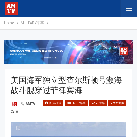
Home
MILITARY军事
美国海军独立型查尔斯顿号濒海
战斗舰穿过菲律宾海
图库格式
MILITARY军事
NAVY海军
NEWS新闻
By
AMTV
0