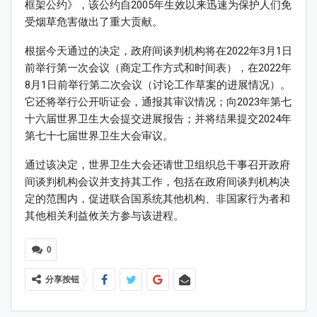
框架公约》，该公约自
2005
年生效以来迅速为保护人们免
受烟草危害做出了重大贡献。
根据今天通过的决定，政府间谈判机构将在
2022
年
3
月
1
日
前举行第一次会议（商定工作方式和时间表），在
2022
年
8
月
1
日前举行第二次会议（讨论工作草案的进展情况）。
它还将举行公开听证会，通报其审议情况；向
2023
年第七
十六届世界卫生大会提交进展报告；并将结果提交
2024
年
第七十七届世界卫生大会审议。
通过该决定，世界卫生大会还请世卫组织总干事召开政府
间谈判机构会议并支持其工作，包括在政府间谈判机构决
定的范围内，促进联合国系统其他机构、非国家行为者和
其他相关利益攸关方参与该进程。
0
分享按钮