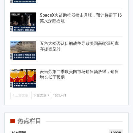
SpaceX火箭助推器撞击月球，预计将留下16
英尺深陨石坑
五角大楼否认伊朗战争导致美国高端弹药库
存捉襟见肘
麦当劳第二季度美国市场销售额放缓，销售
增长低于预期
上篇文章
下篇文章
1的3,471
热点栏目
USA美国
10938