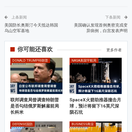
上条新闻
下条新闻
美国防长奥斯汀今天抵达韩国
美国确认发现首例奥密克戎变
乌山空军基地
异病例，白宫发表声明
你可能还喜欢
更多作者
DONALD TRUMP特朗普
NASA美国宇航局
联邦调查局曾调查特朗普
SpaceX火箭助推器撞击月
是否勾结俄罗斯解雇前局
球，预计将留下16英尺深
长科米
陨石坑
DEFENSE国防
BUSINESS商业