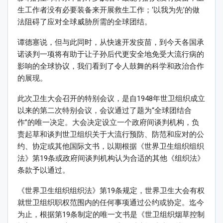
生工作者没有必要装备来开展救生工作；
‘
以我为先
’
的做
法阻碍了应对全球威胁所需的全球团结。
谭德塞说，
但与此同时，从快速开发疫苗，到今天各国承
诺谈判一项将有助于让子孙后代更安全地免受大流行病的
影响的全球协议，我们看到了令人鼓舞的科学和政治合作
的展现。
此次卫生大会召开的特别会议，是自
1948
年世卫组织成立
以来的第二次特别会议，会议通过了题为
“
全球团结合
作
”
的唯一决定。大会决定设立一个政府间谈判机构，负
责起草和谈判世卫组织关于大流行预防、防范和应对的公
约、协定或其他国际文书，以期根据《世界卫生组织组织
法》第
19
条或政府间谈判机构认为合适的其他《组织法》
条款予以通过。
《世界卫生组织组织法》第
19
条规定，世界卫生大会有权
就世卫组织职权范围内的任何事项通过公约或协定。迄今
为止，根据第
19
条制定的唯一文书是《世卫组织烟草控制