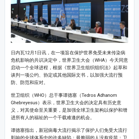
日内瓦
12
月
1
日讯，在一项旨在保护世界免受未来传染病
危机影响的共识决定中，世界卫生大会（
WHA
）今天同意
启动一个全球进程，根据《世界卫生组织组织法》起草和
谈判一项公约、协定或其他国际文书，以加强大流行预
防、防范和应对。
世卫组织（
WHO
）总干事谭德塞（
Tedros Adhanom
Ghebreyesus
）表示，世界卫生大会的决定具有历史意
义，对其使命至关重要，是加强全球卫生架构以保护和增
进所有人的福祉的一个千载难逢的机会。
谭德塞指出，
新冠病毒大流行揭示了保护人们免受大流行
影响的全球体系中的许多缺陷：最脆弱的人没有疫苗；卫