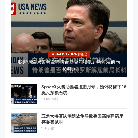
DONALD TRUMP特朗普
联邦调查局曾调查特朗普是否勾结俄罗斯解雇前局
长科米
SpaceX火箭助推器撞击月球，预计将留下16
英尺深陨石坑
24 hours前
五角大楼否认伊朗战争导致美国高端弹药库
存捉襟见肘
2 days前