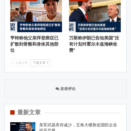
亨特称他父亲拜登癌症已
万斯称伊朗已告知美国“没
扩散到骨骼和身体其他部
有计划对霍尔木兹海峡收
位
费”
上篇文章
下篇文章
发表评论
最新文章
美军武器库存减少，五角大楼敦促国防企业
提高产量