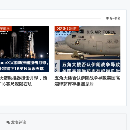
更多作者
国宇航局
DEFENSE国防
eX火箭助推器撞击月球，预
五角大楼否认伊朗战争导致美国高
16英尺深陨石坑
端弹药库存捉襟见肘
发表评论