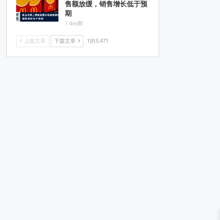
售额放缓，销售增长低于预
期
1 day前
上篇文章
下篇文章
1的3,471