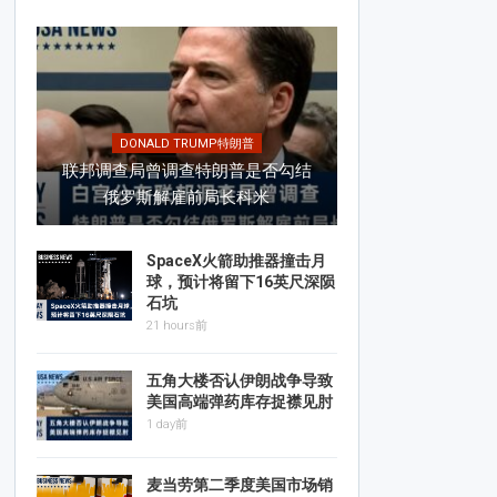
DONALD TRUMP特朗普
联邦调查局曾调查特朗普是否勾结
俄罗斯解雇前局长科米
SpaceX火箭助推器撞击月
球，预计将留下16英尺深陨
石坑
21 hours前
五角大楼否认伊朗战争导致
美国高端弹药库存捉襟见肘
1 day前
麦当劳第二季度美国市场销