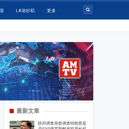
美国
LA洛杉矶
更多
最新文章
联邦调查局曾调查特朗普是
否勾结俄罗斯解雇前局长科