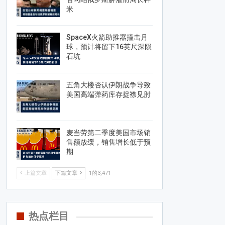
米
SpaceX火箭助推器撞击月
球，预计将留下16英尺深陨
石坑
五角大楼否认伊朗战争导致
美国高端弹药库存捉襟见肘
麦当劳第二季度美国市场销
售额放缓，销售增长低于预
期
上篇文章
下篇文章
1的3,471
热点栏目