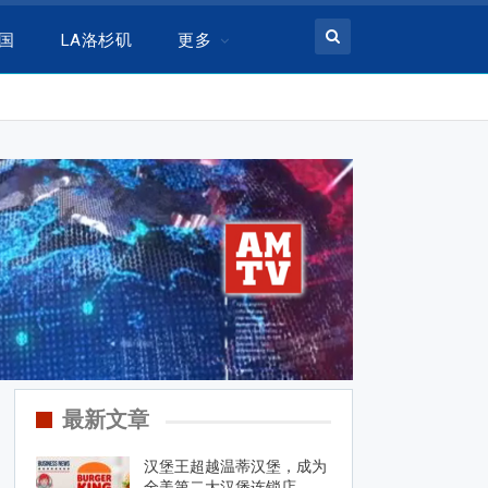
美国
LA洛杉矶
更多
最新文章
汉堡王超越温蒂汉堡，成为
全美第二大汉堡连锁店