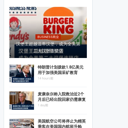
BUSINESS商业
汉堡王超越温蒂汉堡，成为全美第
二大汉堡连锁店
特朗普计划拨款1.8亿美元
用于加强美国采矿教育
14 hours前
麦康奈尔称入院救治近2个
月后已经出院回家仍需康复
1 day前
美国航空公司将停止为精英
乘客在美国国内航班升舱