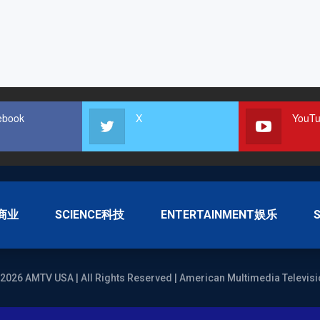
ebook
X
YouT
S商业
SCIENCE科技
ENTERTAINMENT娱乐
2026 AMTV USA | All Rights Reserved | American Multimedia Televisi