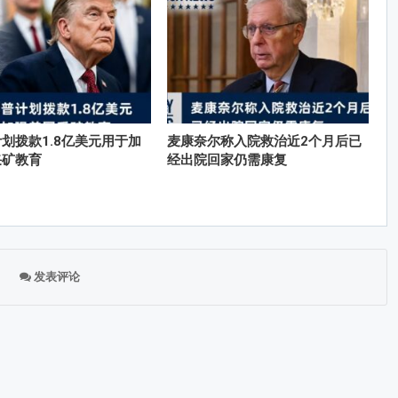
划拨款1.8亿美元用于加
麦康奈尔称入院救治近2个月后已
采矿教育
经出院回家仍需康复
发表评论