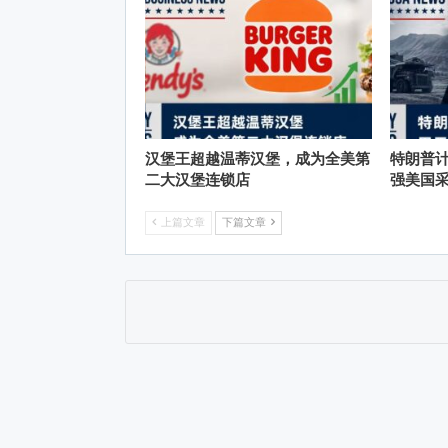
汉堡王超越温蒂汉堡，成为全美第
特朗普计
二大汉堡连锁店
强美国
上篇文章
下篇文章