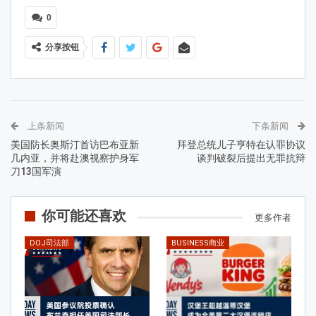
0
分享按钮
上条新闻
下条新闻
美国防长奥斯汀首访巴布亚新
拜登总统儿子亨特在认罪协议
几内亚，并将赴澳视察护身军
谈判破裂后提出无罪抗辩
刀13国军演
你可能还喜欢
更多作者
DOJ司法部
BUSINESS商业