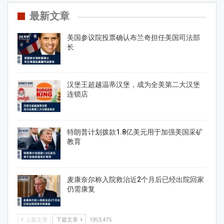
最新文章
美国参议院投票确认布兰奇担任美国司法部
长
汉堡王超越温蒂汉堡，成为全美第二大汉堡
连锁店
特朗普计划拨款1.8亿美元用于加强美国采矿
教育
麦康奈尔称入院救治近2个月后已经出院回家
仍需康复
上篇文章
下篇文章
1的3,475