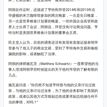
牌，它就会破产。这是我唯一诚实的观点。”
阿彻在作证时，还描述了亨特和拜登2014年和2015年在
华盛顿的米兰咖啡馆参加的两次晚宴，一次是生日晚宴，
另一次是世界粮食计划署的晚宴。一些外国企业高管和政
界人士出席了会议，阿彻说，拜登没有讨论商业问题。亨
特当时是美国世界粮食计划署的董事会主席。
民主党人认为，目前的调查还没有发现有直接证据表明拜
登参与了他儿子的商业交易，受到了亨特海外交易和偷税
漏税的影响，或者触犯了法律。
阿彻的律师施瓦茨（Matthew Schwartz）一度希望他的当
事人澄清阿彻早些时候提出的关于他对拜登的了解有限的
几点。
施瓦兹问道：“你仍然不知道亨特曾与他的父亲讨论过政
策，与他的父亲讨论过业务，为了他的业务影响了美国的
政策，或者以其他方式导致副总统或要求副总统做任何不
当的事情，对吗？”