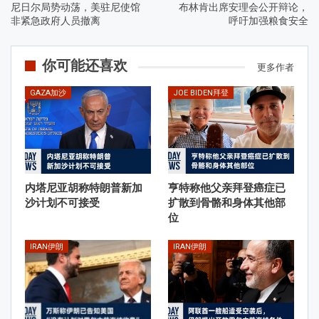
尼日尔局势动荡，美驻尼使馆
布林肯出席安理会公开辩论，
非紧急政府人员撤离
呼吁加强粮食安全
你可能还喜欢
更多作者
GAZA加沙
JOE BIDEN拜登
内塔尼亚胡称特朗普新加
亨特称他父亲拜登癌症已
沙计划不可接受
扩散到骨骼和身体其他部
位
IRAN伊朗
IRAN伊朗