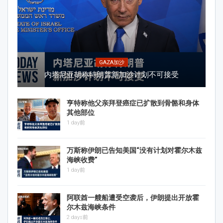
GAZA加沙
内塔尼亚胡称特朗普新加沙计划不可接受
亨特称他父亲拜登癌症已扩散到骨骼和身体
其他部位
1 day前
万斯称伊朗已告知美国“没有计划对霍尔木兹
海峡收费”
1 day前
阿联酋一艘船遭受空袭后，伊朗提出开放霍
尔木兹海峡条件
2 days前