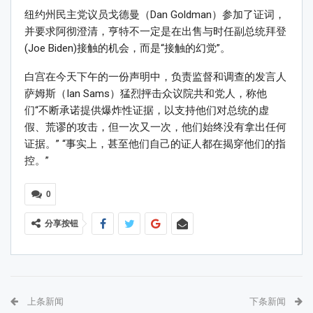
纽约州民主党议员戈德曼（Dan Goldman）参加了证词，
并要求阿彻澄清，亨特不一定是在出售与时任副总统拜登
(Joe Biden)接触的机会，而是“接触的幻觉”。
白宫在今天下午的一份声明中，负责监督和调查的发言人
萨姆斯（Ian Sams）猛烈抨击众议院共和党人，称他
们“不断承诺提供爆炸性证据，以支持他们对总统的虚
假、荒谬的攻击，但一次又一次，他们始终没有拿出任何
证据。” “事实上，甚至他们自己的证人都在揭穿他们的指
控。”
0
分享按钮
上条新闻
下条新闻