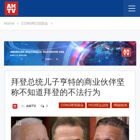
Home
CONGRESS国会
拜登总统儿子亨特的商业伙伴坚
称不知道拜登的不法行为
CONGRESS国会
HOUSE众议院
IRS国税局
0
By
AMTV